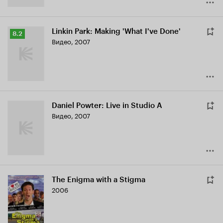
Linkin Park: Making 'What I've Done'
Рейтинг
8.2
Видео, 2007
Кинопоиска
8.2
Daniel Powter: Live in Studio A
Видео, 2007
The Enigma with a Stigma
2006