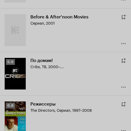
Before & After'noon Movies
Сериал, 2001
По домам!
Рейтинг
5.9
Cribs
,
ТВ, 2000–...
Кинопоиска
5.9
Режиссеры
Рейтинг
6.8
The Directors
,
Сериал, 1997–2008
Кинопоиска
6.8