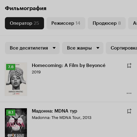
Фильмография
Оператор
25
Режиссер
14
Продюсер
8
А
Все десятилетия
Все жанры
Сортировка
Homecoming: A Film by Beyoncé
Рейтинг
7.8
2019
Кинопоиска
7.8
Мадонна: MDNA тур
Рейтинг
8.1
Madonna: The MDNA Tour
,
2013
Кинопоиска
8.1