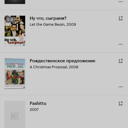
Ну что, сыграем?
Рейтинг
5.9
Let the Game Begin
,
2009
Кинопоиска
5.9
Рождественское предложение
A Christmas Proposal
,
2008
Pashittu
2007