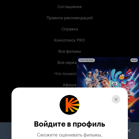
Соглашение
Правила рекомендаций
Справка
Кинопоиск PRO
Все фильмы
Все сериалы
РЕКЛАМА
Что посмотреть
Афиша
Музыка
Телепрограмма
Книги
Войдите в профиль
Служба поддержки
Сможете оценивать фильмы,
