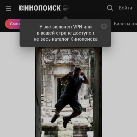
Войти
Онлайн-кинотеатр
Билеты в 
Смотреть кино
У вас включен VPN или
в вашей стране доступен
не весь каталог Кинопоиска