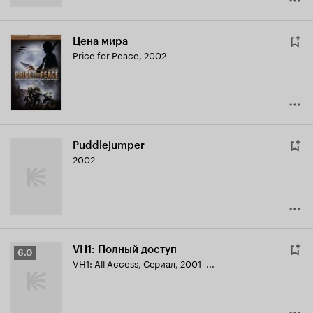
Цена мира
Price for Peace
,
2002
Puddlejumper
2002
VH1: Полный доступ
Рейтинг
6.0
VH1: All Access
,
Сериал, 2001–...
Кинопоиска
6.0