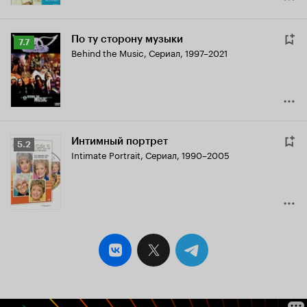
По ту сторону музыки
Рейтинг
7.7
Behind the Music
,
Сериал, 1997–2021
Кинопоиска
7.7
Интимный портрет
Рейтинг
5.2
Intimate Portrait
,
Сериал, 1990–2005
Кинопоиска
5.2