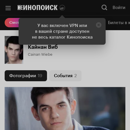
Войти
Онлайн-кинотеатр
Билеты в 
Смотреть кино
У вас включен VPN или
в вашей стране доступен
не весь каталог Кинопоиска
Кайнан Виб
Cainan Wiebe
Фотографии
19
События
2