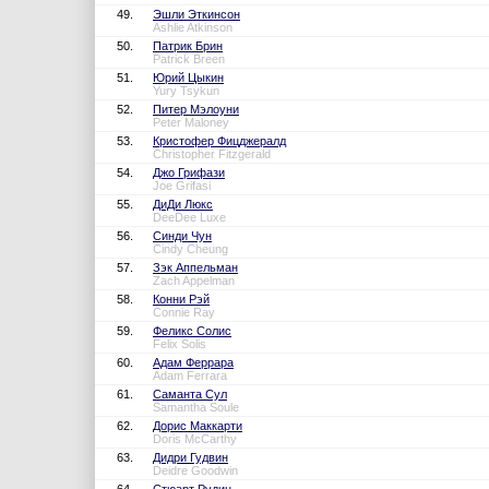
49.
Эшли Эткинсон
Ashlie Atkinson
50.
Патрик Брин
Patrick Breen
51.
Юрий Цыкин
Yury Tsykun
52.
Питер Мэлоуни
Peter Maloney
53.
Кристофер Фицджералд
Christopher Fitzgerald
54.
Джо Грифази
Joe Grifasi
55.
ДиДи Люкс
DeeDee Luxe
56.
Синди Чун
Cindy Cheung
57.
Зэк Аппельман
Zach Appelman
58.
Конни Рэй
Connie Ray
59.
Феликс Солис
Felix Solis
60.
Адам Феррара
Adam Ferrara
61.
Саманта Сул
Samantha Soule
62.
Дорис Маккарти
Doris McCarthy
63.
Дидри Гудвин
Deidre Goodwin