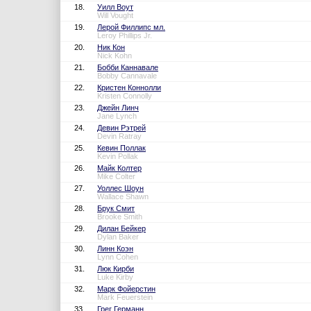
18.
Уилл Воут
Will Vought
19.
Лерой Филлипс мл.
Leroy Phillips Jr.
20.
Ник Кон
Nick Kohn
21.
Бобби Каннавале
Bobby Cannavale
22.
Кристен Коннолли
Kristen Connolly
23.
Джейн Линч
Jane Lynch
24.
Девин Рэтрей
Devin Ratray
25.
Кевин Поллак
Kevin Pollak
26.
Майк Колтер
Mike Colter
27.
Уоллес Шоун
Wallace Shawn
28.
Брук Смит
Brooke Smith
29.
Дилан Бейкер
Dylan Baker
30.
Линн Коэн
Lynn Cohen
31.
Люк Кирби
Luke Kirby
32.
Марк Фойерстин
Mark Feuerstein
33.
Грег Германн