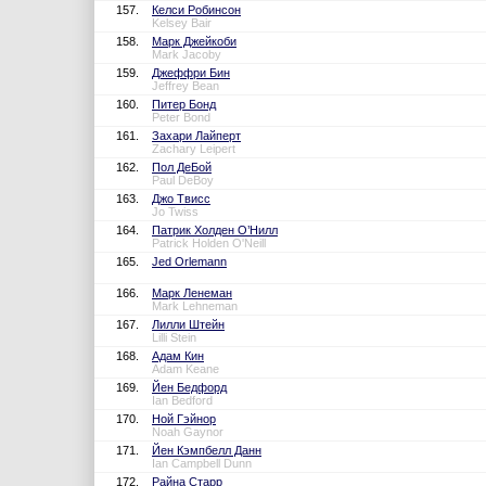
157.
Келси Робинсон
Kelsey Bair
158.
Марк Джейкоби
Mark Jacoby
159.
Джеффри Бин
Jeffrey Bean
160.
Питер Бонд
Peter Bond
161.
Захари Лайперт
Zachary Leipert
162.
Пол ДеБой
Paul DeBoy
163.
Джо Твисс
Jo Twiss
164.
Патрик Холден О’Нилл
Patrick Holden O'Neill
165.
Jed Orlemann
166.
Марк Ленеман
Mark Lehneman
167.
Лилли Штейн
Lilli Stein
168.
Адам Кин
Adam Keane
169.
Йен Бедфорд
Ian Bedford
170.
Ной Гэйнор
Noah Gaynor
171.
Йен Кэмпбелл Данн
Ian Campbell Dunn
172.
Райна Старр