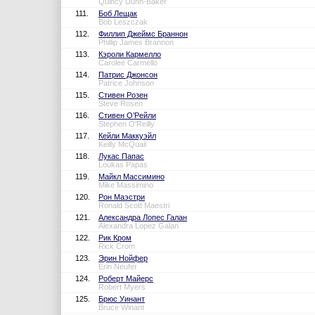
Quincy Dunn-Baker
111.
Боб Лещак
Bob Leszczak
112.
Филлип Джеймс Браннон
Phillip James Brannon
113.
Кэроли Кармелло
Carolee Carmello
114.
Патрис Джонсон
Patrice Johnson
115.
Стивен Розен
Steve Rosen
116.
Стивен О’Рейли
Stephen O'Reilly
117.
Кейли Маккуэйл
Keilly McQuail
118.
Лукас Папас
Loukas Papas
119.
Майкл Массимино
Mike Massimino
120.
Рон Маэстри
Ronald Scott Maestri
121.
Александра Лопес Галан
Alexandra Lopez Galan
122.
Рик Кром
Rick Crom
123.
Эрин Нойфер
Erin Neufer
124.
Роберт Майерс
Robert Myers
125.
Брюс Уинант
Bruce Winant