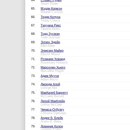
64.
Стюарт Рудин
Stuart Rudin
65.
Мэдди Кормэн
Maddie Corman
66.
Тедди Колука
Teddy Coluca
67.
Тихуана Рикс
Tijuana Ricks
68.
Тодд Зусман
Todd Susman
69.
Эллен Эдейр
Ellen Adair
70.
Элиезер Майер
Eliezer Meyer
71.
Розмари Ховард
Rosemary Howard
72.
Марселин Хьюго
Marceline Hugot
73.
Адам Муччи
Adam Mucci
74.
Джордж Алой
George Aloi
75.
МакКалеб Барнетт
McCaleb Burnett
76.
Лерой МакКлейн
LeRoy McClain
77.
Чинаса Огбуагу
Chinasa Ogbuagu
78.
Андре Б. Блейк
Andre B. Blake
79.
Доминик Колон
Dominic Colón