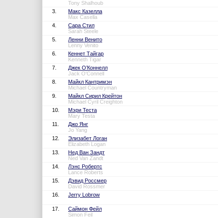
Tony Shalhoub
3.
Макс Казелла
Max Casella
4.
Сара Стил
Sarah Steele
5.
Ленни Венито
Lenny Venito
6.
Кеннет Тайгар
Kenneth Tigar
7.
Джек О’Коннелл
Jack O'Connell
8.
Майкл Кантримэн
Michael Countryman
9.
Майкл Сирил Крейтон
Michael Cyril Creighton
10.
Мэри Теста
Mary Testa
11.
Джо Янг
Jo Yang
12.
Элизабет Логан
Elizabeth Logan
13.
Нед Ван Зандт
Ned Van Zandt
14.
Лэнс Робертс
Lance Roberts
15.
Дэвид Россмер
David Rossmer
16.
Jerry Lobrow
17.
Саймон Фейл
Simon Feil