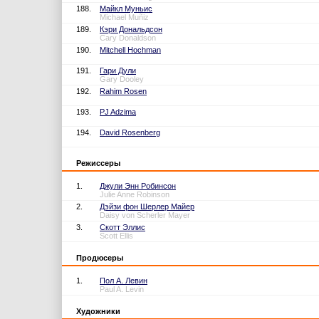
188.
Майкл Муньис
Michael Muñiz
189.
Кэри Дональдсон
Cary Donaldson
190.
Mitchell Hochman
191.
Гари Дули
Gary Dooley
192.
Rahim Rosen
193.
PJ Adzima
194.
David Rosenberg
Режиссеры
1.
Джули Энн Робинсон
Julie Anne Robinson
2.
Дэйзи фон Шерлер Майер
Daisy von Scherler Mayer
3.
Скотт Эллис
Scott Ellis
Продюсеры
1.
Пол А. Левин
Paul A. Levin
Художники