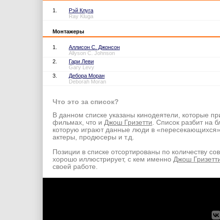
1.
Рэй Клуга
Ray Kluga
Монтажеры
1.
Аллисон С. Джонсон
Allyson C. Johnson
2.
Гари Леви
Gary Levy
3.
Дебора Моран
Deborah Moran
Что это за список?
В данном списке указаны кинодеятели, которые пр
фильмах, что и
Джош Гризетти
. Список разбит на б
которую играют данные люди в «пересекающихся
актеры, продюсеры и т.д.
Позиции в списке отсортированы по количеству со
хорошо иллюстрирует, с кем именно
Джош Гризетт
своей работе.