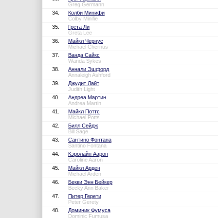
Greg Germann
34.
Колби Минифи
Colby Minifie
35.
Грета Ли
Greta Lee
36.
Майкл Чернус
Michael Chernus
37.
Ванда Сайкс
Wanda Sykes
38.
Аннали Эшфорд
Annaleigh Ashford
39.
Джудит Лайт
Judith Light
40.
Андреа Мартин
Andrea Martin
41.
Майкл Поттс
Michael Potts
42.
Билл Сейдж
Bill Sage
43.
Сантино Фонтана
Santino Fontana
44.
Кэролайн Аарон
Caroline Aaron
45.
Майкл Арден
Michael Arden
46.
Бекки Энн Бейкер
Becky Ann Baker
47.
Питер Герети
Peter Gerety
48.
Доминик Фумуса
Dominic Fumusa