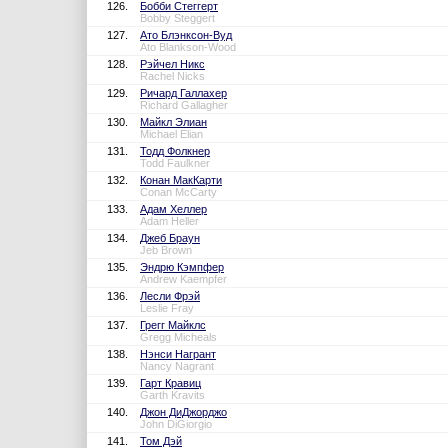
126.
Бобби Стеггерт
Bobby Steggert
127.
Ато Блэнксон-Вуд
Ato Blankson-Wood
128.
Рэйчел Никс
Rachel Nicks
129.
Ричард Галлахер
Richard Gallagher
130.
Майкл Элиан
Michael Elian
131.
Тодд Фолкнер
Todd Faulkner
132.
Конан МакКарти
Conan McCarty
133.
Адам Хеллер
Adam Heller
134.
Джеб Браун
Jeb Brown
135.
Эндрю Кэмпфер
Andrew Kaempfer
136.
Лесли Фрэй
Leslie Fray
137.
Грегг Майклс
Gregg Micheals
138.
Нэнси Награнт
Nancy Nagrant
139.
Гарт Кравиц
Garth Kravits
140.
Джон ДиДжорджо
John DiGiorgio
141.
Том Дэй