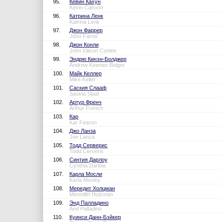
95.
Кевин Кахун
Kevin Cahoon
96.
Катрина Ленк
Katrina Lenk
97.
Джон Фаррер
John Farrer
98.
Джон Конли
John Ellison Conlee
99.
Эндрю Кинэн-Болджер
Andrew Keenan-Bolger
100.
Майк Келлер
Mike Keller
101.
Саския Слааф
Saskia Slaaf
102.
Артур Френч
Arthur French
103.
Кар
Kar Fearon
104.
Джо Ланза
Joe Lanza
105.
Тодд Серверис
Todd Cerveris
106.
Синтия Дарлоу
Cynthia Darlow
107.
Карла Мосли
Karla Mosley
108.
Мередит Холцман
Meredith Holzman
109.
Энд Палладино
And Palladino
110.
Куинси Данн-Бэйкер