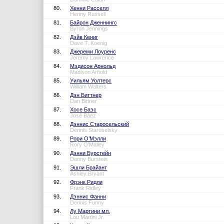
80.
Хенни Расселл
Henny Russell
81.
Байрон Дженнингс
Byron Jennings
82.
Дэйв Кениг
Dave T. Koenig
83.
Джереми Лоуренс
Jeremy Lawrence
84.
Мэдисон Арнольд
Madison Arnold
85.
Уильям Уолтерс
William Walters
86.
Дэн Биттнер
Dan Bittner
87.
Хосе Баэс
José Báez
88.
Дэннис Старосельский
Dennis Staroselsky
89.
Рори О’Мэлли
Rory O'Malley
90.
Дэнни Бурстейн
Danny Burstein
91.
Эшли Брайант
Ashley Bryant
92.
Фрэнк Ридли
Frank Ridley
93.
Дэннис Фанни
Dennis Funny
94.
Лу Мартини мл.
Lou Martini Jr.