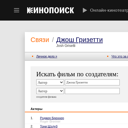
Онлайн-кинотеат
Связи
/
Джош Гризетти
Josh Grisetti
Личное дело »
Что это за
Искать фильм по создателям:
создатели фильма
Актеры
1.
Роджер Бреннер
Roger Brenner
2.
Тони Шэлуб