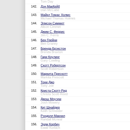
Tom Day
142.
Дэн МакКейб
Dan McCabe
143.
Майкл Томас Холмс
Michael Thomas Holmes
144.
Элисон Симмет
Alison Cimmet
145.
Джим С. Феррис
Jim C. Ferris
146.
Бен Грейни
Ben Graney
147.
Бренда Брэкстон
Brenda Braxton
148.
Гари Коулинг
Gary Cowling
149.
Скотт Робертсон
Scott Robertson
150.
Маркита Прескотт
Markita Prescott
151.
Тони Джо
Tony Joe
152.
Криста Скотт-Рид
Christa Scott-Reed
153.
Джош Моуэри
Josh Mowery
154.
Кит Шнайдер
Keith Schneider
155.
Рэндолл Макнил
Randall Mcneal
156.
Эдди Корбич
Eddie Korbich