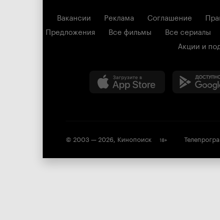
Вакансии
Реклама
Соглашение
Пра
Предложения
Все фильмы
Все сериалы
Акции и по
© 2003 —
2026
,
Кинопоиск
Телепрогр
18
+