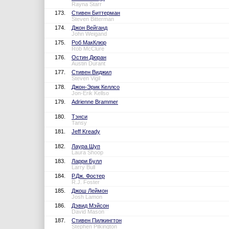
Rayna Starr
173.
Стивен Биттерман
Steven Bitterman
174.
Джон Вейганд
John Weigand
175.
Роб МакКлюр
Rob McClure
176.
Остин Дюран
Austin Durant
177.
Стивен Виджил
Steven Vigil
178.
Джон-Эрик Келлсо
Jon-Erik Kellso
179.
Adrienne Brammer
180.
Тэнси
Tansy
181.
Jeff Kready
182.
Лаура Шуп
Laura Shoop
183.
Ларри Булл
Larry Bull
184.
Р.Дж. Фостер
R.J. Foster
185.
Джош Леймон
Josh Lamon
186.
Дэвид Мэйсон
David Mason
187.
Стивен Пилкингтон
Stephen Pilkington