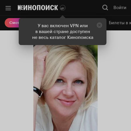
Войти
Онлайн-кинотеатр
Билеты в 
Смотреть кино
У вас включен VPN или
в вашей стране доступен
не весь каталог Кинопоиска