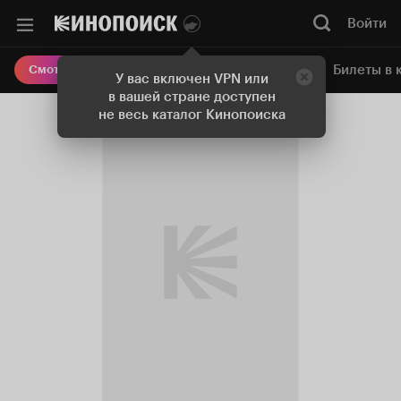
Войти
Онлайн-кинотеатр
Билеты в 
Смотреть кино
У вас включен VPN или
в вашей стране доступен
не весь каталог Кинопоиска