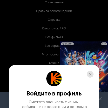
Соглашение
Правила рекомендаций
Справка
Кинопоиск PRO
Все фильмы
Все сериалы
РЕКЛАМА
Что посмотреть
Афиша
Музыка
Телепрограмма
Книги
Войдите в профиль
Служба поддержки
Сможете оценивать фильмы,

 собирать их в коллекции и не только