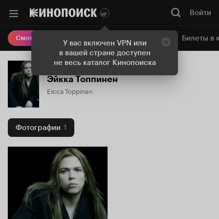
Войти
Онлайн-кинотеатр
Билеты в 
Смотреть кино
У вас включен VPN или
в вашей стране доступен
не весь каталог Кинопоиска
Эйкка Топпинен
Eicca Toppinen
Фотографии
1