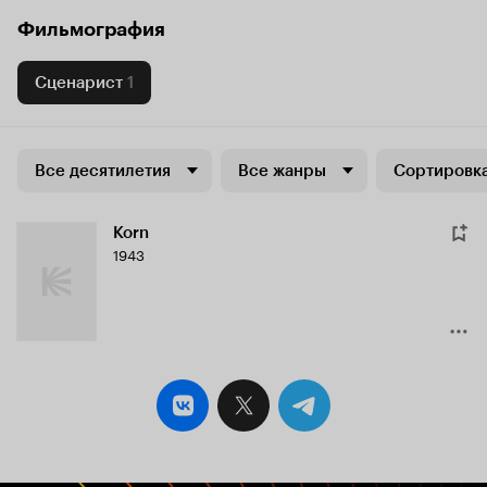
Фильмография
Сценарист
1
Все десятилетия
Все жанры
Сортировка
Korn
1943