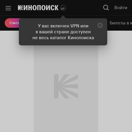
Войти
Онлайн-кинотеатр
Билеты в 
Смотреть кино
У вас включен VPN или
в вашей стране доступен
не весь каталог Кинопоиска