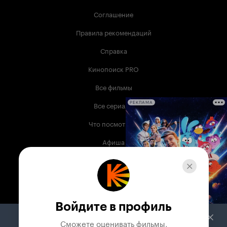
Соглашение
Правила рекомендаций
Справка
Кинопоиск PRO
Все фильмы
Все сериалы
РЕКЛАМА
Что посмотреть
Афиша
Музыка
Телепрограмма
Книги
Войдите в профиль
Служба поддержки
Сможете оценивать фильмы,
