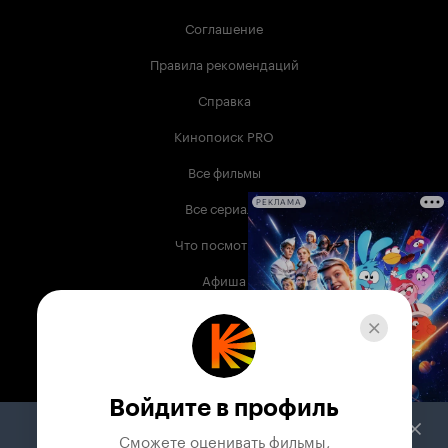
Соглашение
Правила рекомендаций
Справка
Кинопоиск PRO
Все фильмы
Все сериалы
РЕКЛАМА
Что посмотреть
Афиша
Музыка
Телепрограмма
Книги
Войдите в профиль
Служба поддержки
Сможете оценивать фильмы,
