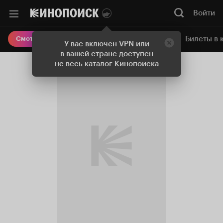
Войти
Онлайн-кинотеатр
Билеты в 
Смотреть кино
У вас включен VPN или
в вашей стране доступен
не весь каталог Кинопоиска