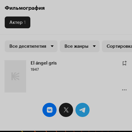
Фильмография
Актер
1
Все десятилетия
Все жанры
Сортировка
El ángel gris
1947