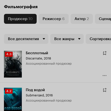
Фильмография
Продюсер
10
Режиссер
6
Актер
2
Сцена
Все десятилетия
Все жанры
Сортировка
Бесплотный
Рейтинг
4.3
Discarnate
,
2018
Кинопоиска
ассоциированный продюсер
4.3
Под водой
Рейтинг
4.2
Submerged
,
2016
Кинопоиска
ассоциированный продюсер
4.2