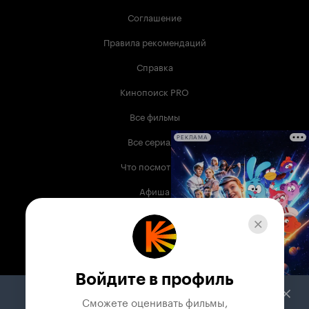
Соглашение
Правила рекомендаций
Справка
Кинопоиск PRO
Все фильмы
Все сериалы
РЕКЛАМА
Что посмотреть
Афиша
Музыка
Телепрограмма
Книги
Войдите в профиль
Служба поддержки
Сможете оценивать фильмы,
