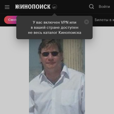
Войти
Онлайн-кинотеатр
Билеты в 
Смотреть кино
У вас включен VPN или
в вашей стране доступен
не весь каталог Кинопоиска