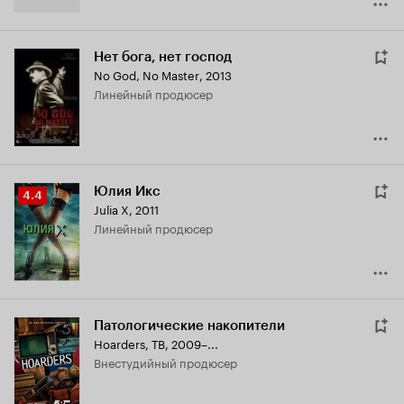
Нет бога, нет господ
No God, No Master
,
2013
линейный продюсер
Юлия Икс
Рейтинг
4.4
Julia X
,
2011
Кинопоиска
линейный продюсер
4.4
Патологические накопители
Hoarders
,
ТВ, 2009–...
внестудийный продюсер