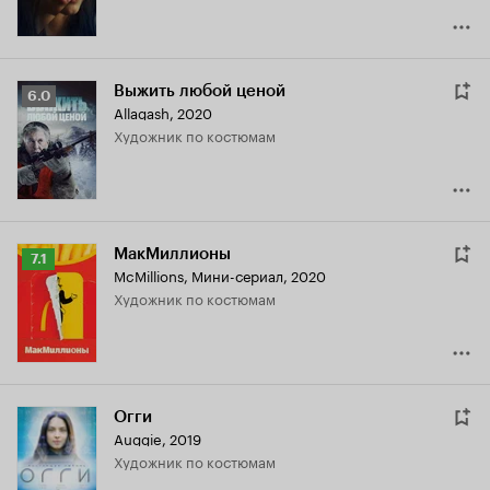
Выжить любой ценой
Рейтинг
6.0
Allagash
,
2020
Кинопоиска
Художник по костюмам
6.0
МакМиллионы
Рейтинг
7.1
McMillions
,
Мини-сериал, 2020
Кинопоиска
Художник по костюмам
7.1
Огги
Auggie
,
2019
Художник по костюмам