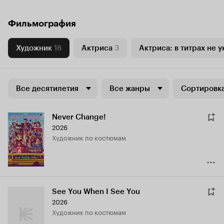
Фильмография
Художник
18
Актриса
3
Актриса: в титрах не у
Все десятилетия
Все жанры
Сортировка
Never Change!
2026
Художник по костюмам
See You When I See You
2026
Художник по костюмам