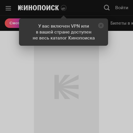
Войти
Онлайн-кинотеатр
Билеты в 
Смотреть кино
У вас включен VPN или
в вашей стране доступен
не весь каталог Кинопоиска