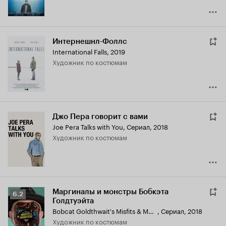
Интернешнл-Фоллс
International Falls
,
2019
Художник по костюмам
Джо Пера говорит с вами
Joe Pera Talks with You
,
Сериал, 2018
Художник по костюмам
Маргиналы и монстры Бобкэта
Рейтинг
6.2
Голдтуэйта
Кинопоиска
Bobcat Goldthwait's Misfits & Monsters
,
Сериал, 2018
6.2
Художник по костюмам