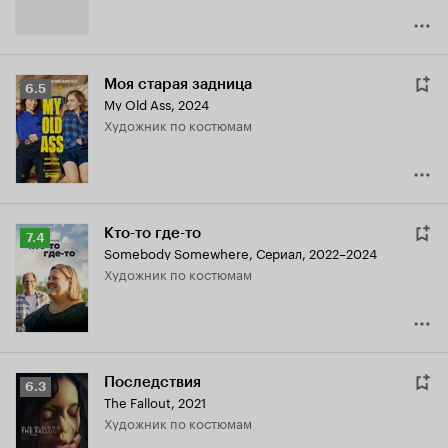
Моя старая задница
Рейтинг
6.5
My Old Ass
,
2024
Кинопоиска
Художник по костюмам
6.5
Кто-то где-то
Рейтинг
7.4
Somebody Somewhere
,
Сериал, 2022–2024
Кинопоиска
Художник по костюмам
7.4
Последствия
Рейтинг
6.3
The Fallout
,
2021
Кинопоиска
Художник по костюмам
6.3