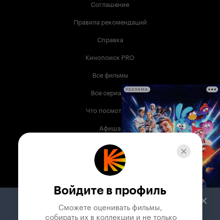
Соглашение
Правила рекомендаций
Справка
Кинопоиск PRO
Все фильмы
Все сериалы
РЕКЛАМА
Что посмотреть
Афиша
Музыка
Телепрограмма
Книги
Войдите в профиль
Служба поддержки
Сможете оценивать фильмы,

 собирать их в коллекции и не только