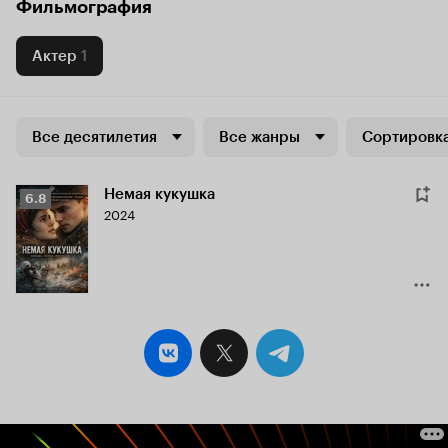
Фильмография
Актер
1
Все десятилетия
Все жанры
Сортировка
Немая кукушка
Рейтинг
6.8
2024
Кинопоиска
6.8