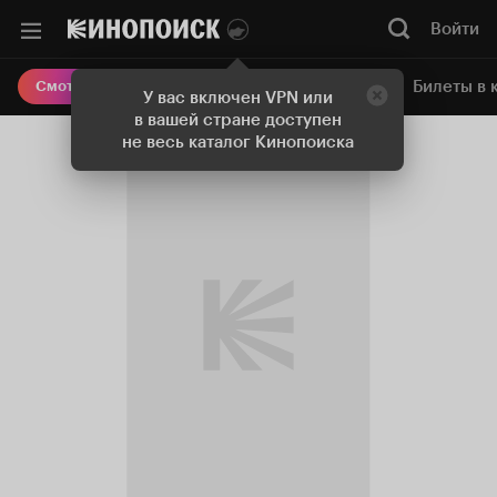
Войти
Онлайн-кинотеатр
Билеты в 
Смотреть кино
У вас включен VPN или
в вашей стране доступен
не весь каталог Кинопоиска