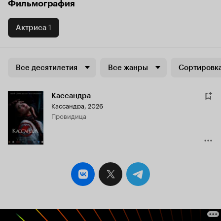
Фильмография
Актриса
1
Все десятилетия
Все жанры
Сортировка
Кассандра
Кассандра
,
2026
провидица