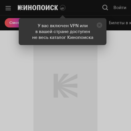
Войти
Онлайн-кинотеатр
Билеты в 
Смотреть кино
У вас включен VPN или
в вашей стране доступен
не весь каталог Кинопоиска