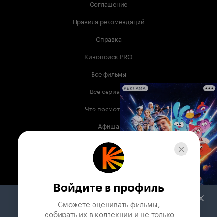
Соглашение
Правила рекомендаций
Справка
Кинопоиск PRO
Все фильмы
Все сериалы
РЕКЛАМА
Что посмотреть
Афиша
Музыка
Телепрограмма
Книги
Войдите в профиль
Служба поддержки
Сможете оценивать фильмы,

 собирать их в коллекции и не только