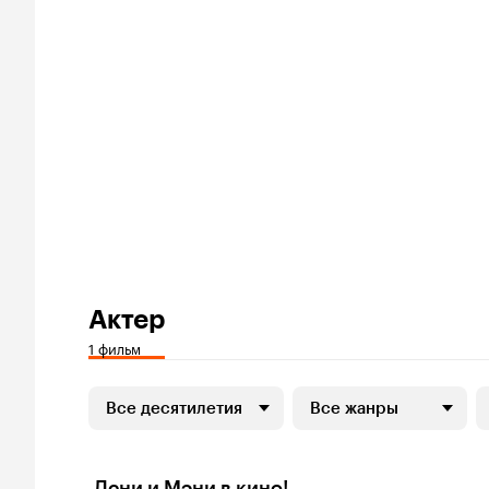
Актер
1 фильм
Все десятилетия
Все жанры
Дени и Мэни в кино!