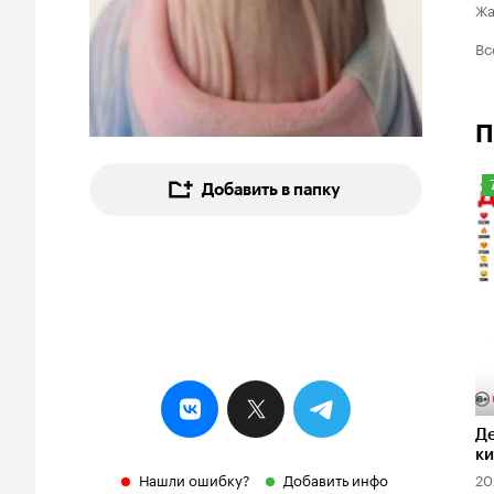
Ж
Вс
П
Добавить в папку
7
Де
ки
Нашли ошибку?
Добавить инфо
20