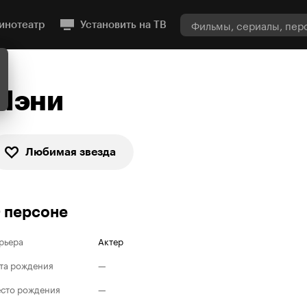
инотеатр
Установить на ТВ
Мэни
Любимая звезда
 персоне
рьера
Актер
та рождения
—
сто рождения
—