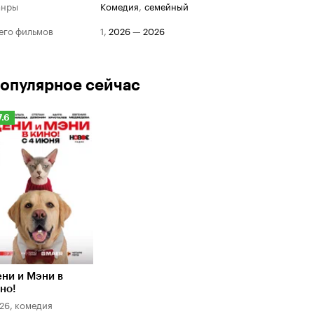
анры
комедия
,
семейный
его фильмов
1
,
2026
—
2026
опулярное сейчас
Рейтинг
7.6
Кинопоиска
.6
ни и Мэни в
но!
26, комедия