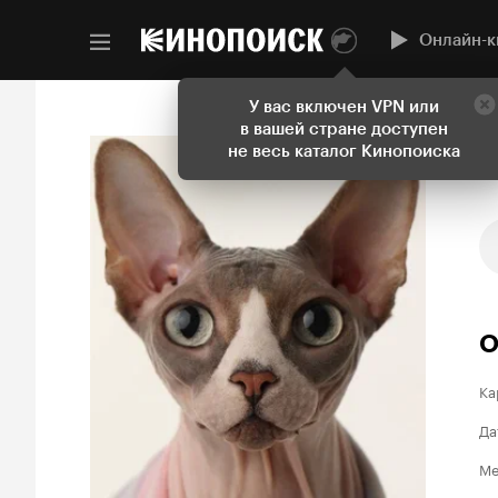
Онлайн-к
У вас включен VPN или
в вашей стране доступен
не весь каталог Кинопоиска
О
Ка
Да
Ме