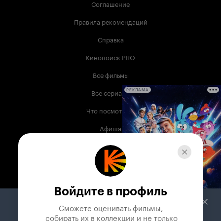
Соглашение
Правила рекомендаций
Справка
Кинопоиск PRO
Все фильмы
Все сериалы
РЕКЛАМА
Что посмотреть
Афиша
Музыка
Телепрограмма
Книги
Войдите в профиль
Служба поддержки
Сможете оценивать фильмы,

 собирать их в коллекции и не только