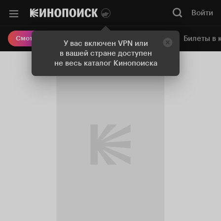
Войти
Онлайн-кинотеатр
Билеты в 
Смотреть кино
У вас включен VPN или
в вашей стране доступен
не весь каталог Кинопоиска