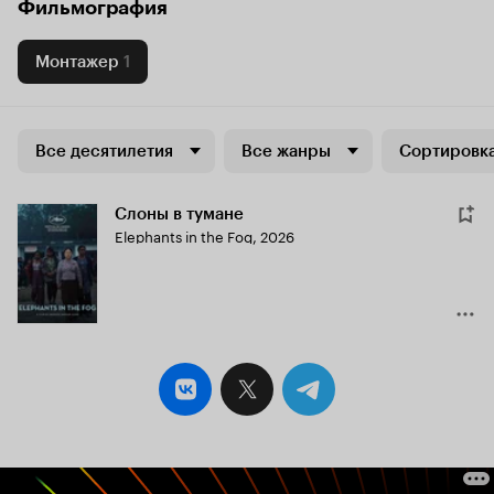
Фильмография
Монтажер
1
Все десятилетия
Все жанры
Сортировка
Слоны в тумане
Elephants in the Fog
,
2026