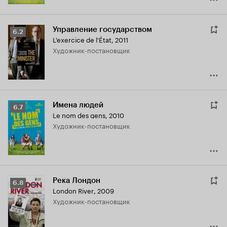
Управление государством
Рейтинг
6.2
L'exercice de l'État
,
2011
Кинопоиска
Художник-постановщик
6.2
Имена людей
Рейтинг
6.7
Le nom des gens
,
2010
Кинопоиска
Художник-постановщик
6.7
Река Лондон
Рейтинг
6.8
London River
,
2009
Кинопоиска
Художник-постановщик
6.8