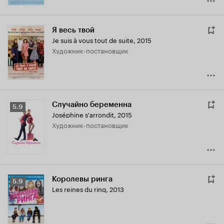
Я весь твой
Je suis à vous tout de suite
,
2015
Художник-постановщик
Случайно беременна
Рейтинг
5.9
Joséphine s'arrondit
,
2015
Кинопоиска
Художник-постановщик
5.9
Королевы ринга
Рейтинг
5.9
Les reines du ring
,
2013
Кинопоиска
5.9