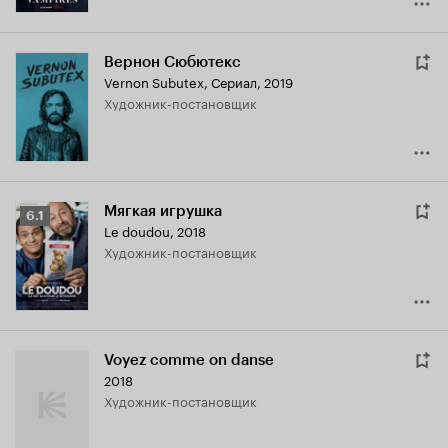
Вернон Сюбютекс
Vernon Subutex
,
Сериал, 2019
Художник-постановщик
Мягкая игрушка
Рейтинг
6.1
Le doudou
,
2018
Кинопоиска
Художник-постановщик
6.1
Voyez comme on danse
2018
Художник-постановщик