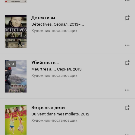
Детективы
Détectives
,
Сериал, 2013–...
Художник-постановщик
Убийства в...
Рейтинг
6.9
Meurtres à...
,
Сериал, 2013
Кинопоиска
Художник-постановщик
6.9
Ветряные дети
Du vent dans mes mollets
,
2012
Художник-постановщик