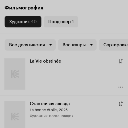
Фильмография
Художник
40
Продюсер
1
Все десятилетия
Все жанры
Сортировка
La Vie obstinée
Счастливая звезда
La bonne étoile
,
2025
Художник-постановщик