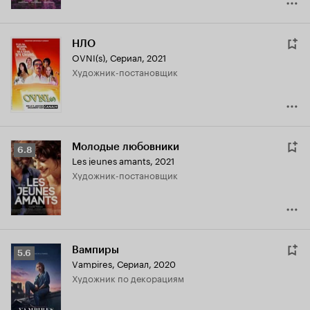
НЛО
OVNI(s)
,
Сериал, 2021
Художник-постановщик
Молодые любовники
Рейтинг
6.8
Les jeunes amants
,
2021
Кинопоиска
Художник-постановщик
6.8
Вампиры
Рейтинг
5.6
Vampires
,
Сериал, 2020
Кинопоиска
Художник по декорациям
5.6