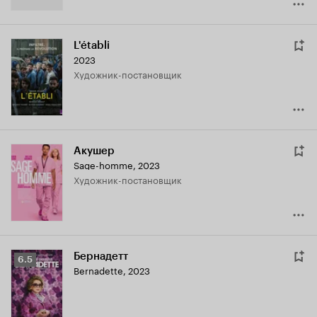
L'établi
2023
Художник-постановщик
Акушер
Sage-homme
,
2023
Художник-постановщик
Бернадетт
Рейтинг
6.5
Bernadette
,
2023
Кинопоиска
6.5