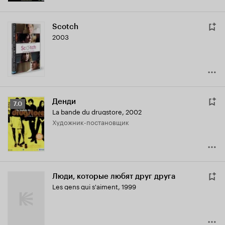
Scotch
2003
Денди
Рейтинг
7.0
La bande du drugstore
,
2002
Кинопоиска
Художник-постановщик
7.0
Люди, которые любят друг друга
Les gens qui s'aiment
,
1999