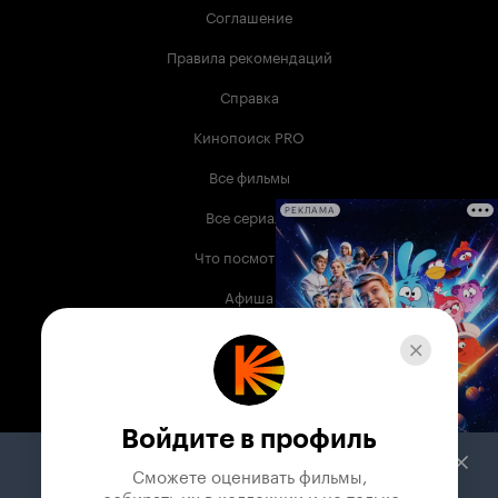
Соглашение
Правила рекомендаций
Справка
Кинопоиск PRO
Все фильмы
Все сериалы
РЕКЛАМА
Что посмотреть
Афиша
Музыка
Телепрограмма
Книги
Войдите в профиль
Служба поддержки
Сможете оценивать фильмы,

 собирать их в коллекции и не только