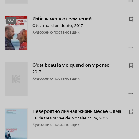
Избавь меня от сомнений
Рейтинг
6.7
Ôtez-moi d'un doute
,
2017
Кинопоиска
Художник-постановщик
6.7
C'est beau la vie quand on y pense
2017
Художник-постановщик
Невероятно личная жизнь месье Сима
La vie très privée de Monsieur Sim
,
2015
Художник-постановщик