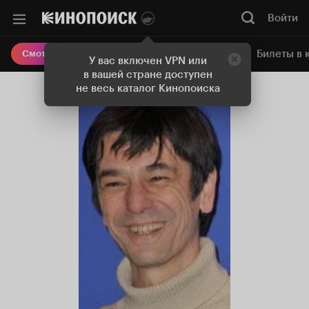
Войти
Онлайн-кинотеатр
Билеты в 
Смотреть кино
У вас включен VPN или
в вашей стране доступен
не весь каталог Кинопоиска