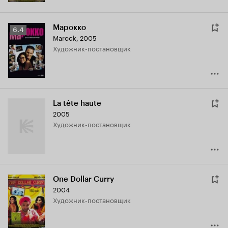
Марокко
Рейтинг
6.4
Marock
,
2005
Кинопоиска
Художник-постановщик
6.4
La tête haute
2005
Художник-постановщик
One Dollar Curry
2004
Художник-постановщик