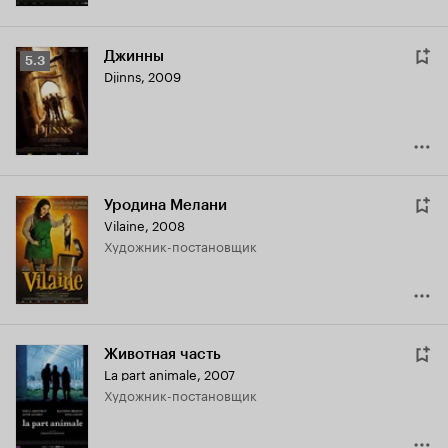
Джинны
Рейтинг
5.3
Djinns
,
2009
Кинопоиска
5.3
Уродина Мелани
Vilaine
,
2008
Художник-постановщик
Животная часть
La part animale
,
2007
Художник-постановщик