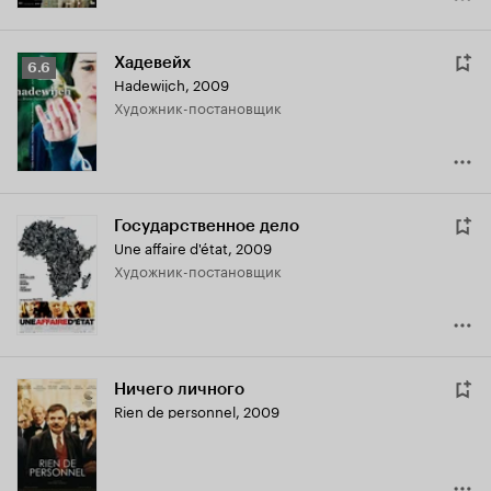
Хадевейх
Рейтинг
6.6
Hadewijch
,
2009
Кинопоиска
Художник-постановщик
6.6
Государственное дело
Une affaire d'état
,
2009
Художник-постановщик
Ничего личного
Rien de personnel
,
2009