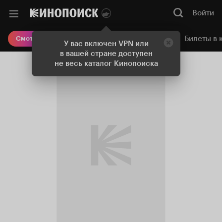
Войти
Онлайн-кинотеатр
Билеты в 
Смотреть кино
У вас включен VPN или
в вашей стране доступен
не весь каталог Кинопоиска