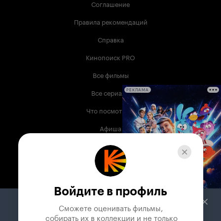
Соглашение
Правила рекомендаций
Справка
Кинопоиск PRO
Все фильмы
Все сериалы
РЕКЛАМА
Что посмотреть
Афиша
Музыка
Телепрограмма
Книги
Войдите в профиль
Служба поддержки
Сможете оценивать фильмы,

 собирать их в коллекции и не только