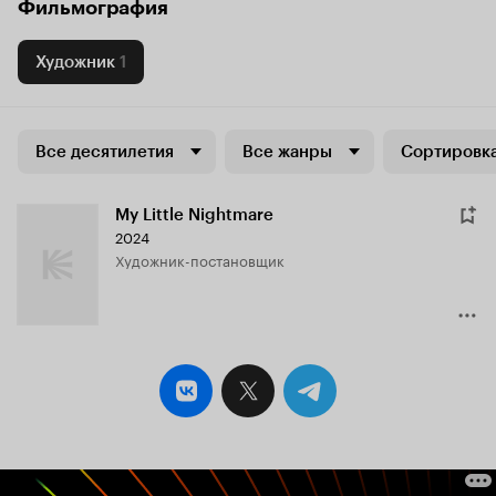
Фильмография
Художник
1
Все десятилетия
Все жанры
Сортировка
My Little Nightmare
2024
Художник-постановщик