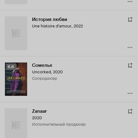
История любви
Une histoire d'amour
,
2022
Сомелье
Рейтинг
6.6
Uncorked
,
2020
Кинопоиска
сопродюсер
6.6
Zanaar
2020
исполнительный продюсер