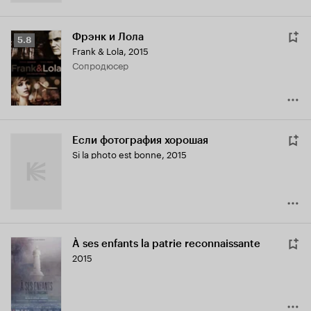
Фрэнк и Лола
Рейтинг
5.8
Frank & Lola
,
2015
Кинопоиска
сопродюсер
5.8
Если фотография хорошая
Si la photo est bonne
,
2015
À ses enfants la patrie reconnaissante
2015