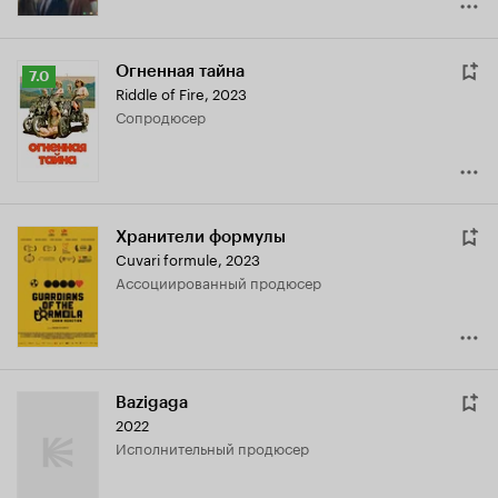
Огненная тайна
Рейтинг
7.0
Riddle of Fire
,
2023
Кинопоиска
сопродюсер
7.0
Хранители формулы
Cuvari formule
,
2023
ассоциированный продюсер
Bazigaga
2022
исполнительный продюсер