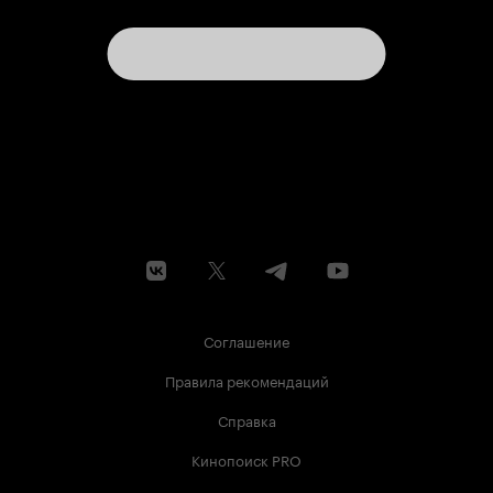
Соглашение
Правила рекомендаций
Справка
Кинопоиск PRO