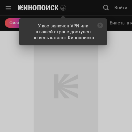
Войти
Онлайн-кинотеатр
Билеты в 
Смотреть кино
У вас включен VPN или
в вашей стране доступен
не весь каталог Кинопоиска