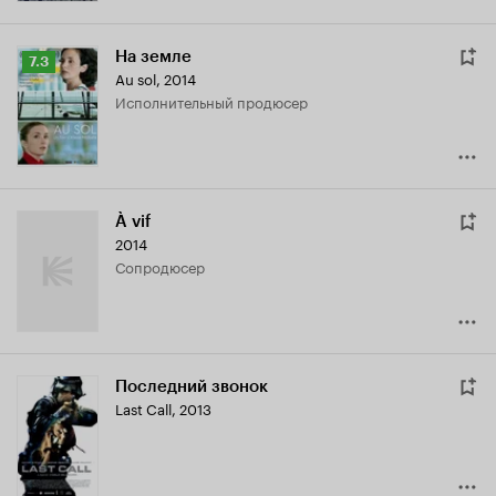
На земле
Рейтинг
7.3
Au sol
,
2014
Кинопоиска
исполнительный продюсер
7.3
À vif
2014
сопродюсер
Последний звонок
Last Call
,
2013