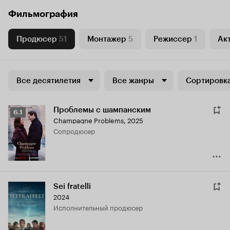
Фильмография
Продюсер
51
Монтажер
5
Режиссер
1
Ак
Все десятилетия
Все жанры
Сортировка
Проблемы с шампанским
Рейтинг
6.1
Champagne Problems
,
2025
Кинопоиска
сопродюсер
6.1
Sei fratelli
2024
исполнительный продюсер