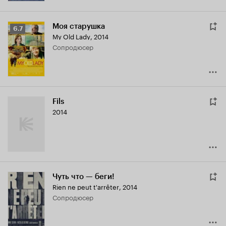
Моя старушка
Рейтинг
6.7
My Old Lady
,
2014
Кинопоиска
сопродюсер
6.7
Fils
2014
Чуть что — беги!
Rien ne peut t'arrêter
,
2014
сопродюсер