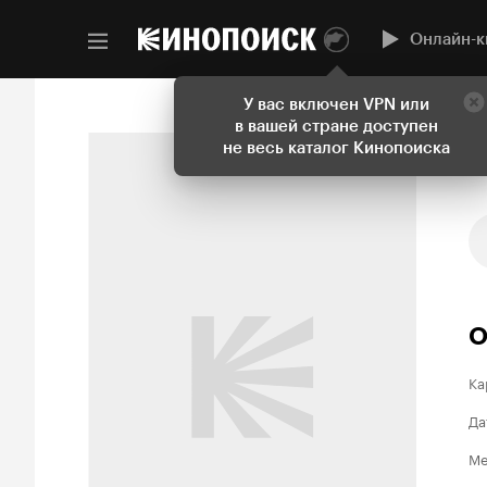
Онлайн-к
У вас включен VPN или
в вашей стране доступен
не весь каталог Кинопоиска
О
Ка
Да
Ме