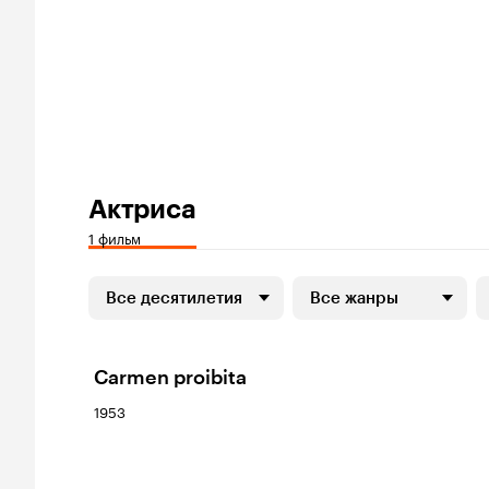
Актриса
1 фильм
Все десятилетия
Все жанры
Carmen proibita
1953