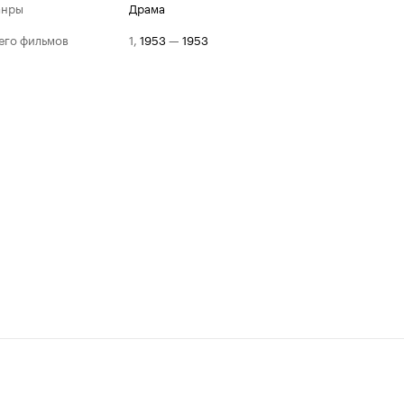
анры
драма
его фильмов
1
,
1953
—
1953