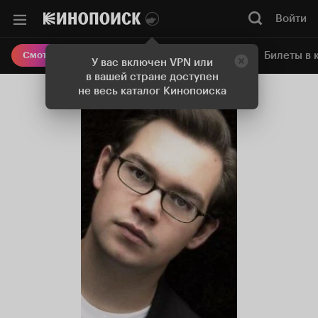
Войти
Онлайн-кинотеатр
Билеты в 
Смотреть кино
У вас включен VPN или
в вашей стране доступен
не весь каталог Кинопоиска