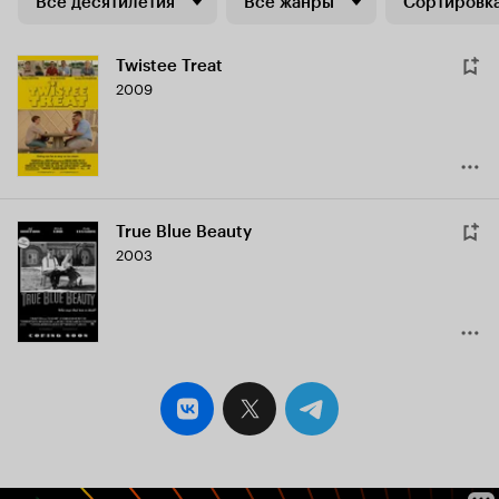
Все десятилетия
Все жанры
Сортировка
Twistee Treat
2009
True Blue Beauty
2003