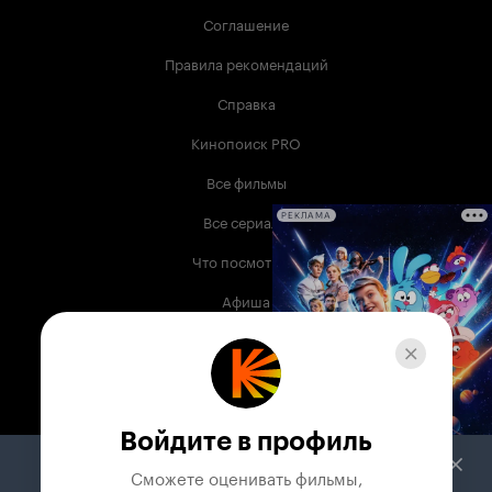
Соглашение
Правила рекомендаций
Справка
Кинопоиск PRO
Все фильмы
Все сериалы
РЕКЛАМА
Что посмотреть
Афиша
Музыка
Телепрограмма
Книги
Войдите в профиль
Служба поддержки
Сможете оценивать фильмы,
