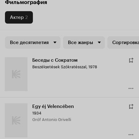
Фильмография
Актер
2
Все десятилетия
Все жанры
Сортировка
Беседы с Сократом
Beszélgetések Szókratésszal
,
1978
Egy éj Velencében
1934
Gróf Antonio Grivelli