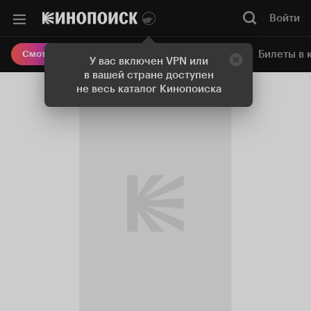
Войти
Онлайн-кинотеатр
Билеты в 
Смотреть кино
У вас включен VPN или
в вашей стране доступен
не весь каталог Кинопоиска