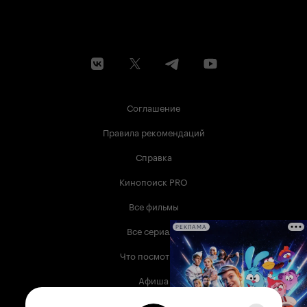
Соглашение
Правила рекомендаций
Справка
Кинопоиск PRO
Все фильмы
Все сериалы
РЕКЛАМА
Что посмотреть
Афиша
Музыка