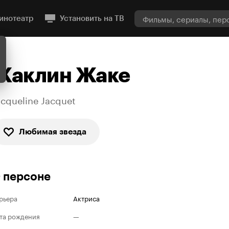
инотеатр
Установить на ТВ
Жаклин Жаке
acqueline Jacquet
Любимая звезда
 персоне
рьера
Актриса
та рождения
—