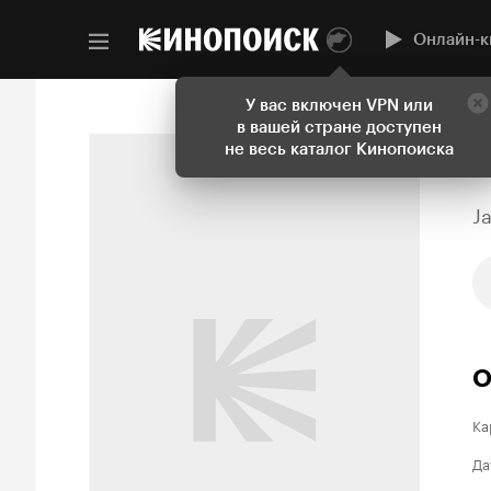
Онлайн-к
У вас включен VPN или
в вашей стране доступен
не весь каталог Кинопоиска
J
О
Ка
Да