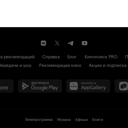
а рекомендаций
Справка
Блог
Кинопоиск PRO
П
Передачи и шоу
Рекомендации кино
Акции и подписка
Телепрограмма
Музыка
Афиша
Книги