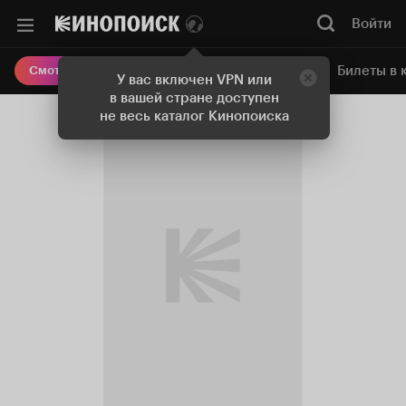
Войти
Онлайн-кинотеатр
Билеты в 
Смотреть кино
У вас включен VPN или
в вашей стране доступен
не весь каталог Кинопоиска