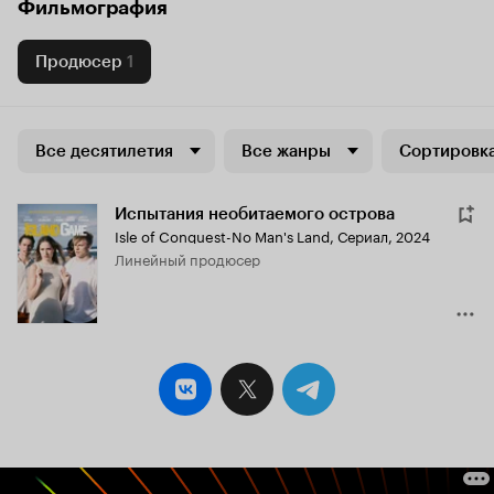
Фильмография
Продюсер
1
Все десятилетия
Все жанры
Сортировка
Испытания необитаемого острова
Isle of Conquest-No Man's Land
,
Сериал, 2024
линейный продюсер