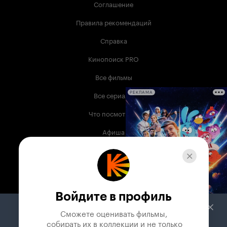
Соглашение
Правила рекомендаций
Справка
Кинопоиск PRO
Все фильмы
Все сериалы
РЕКЛАМА
Что посмотреть
Афиша
Музыка
Телепрограмма
Книги
Войдите в профиль
Служба поддержки
Сможете оценивать фильмы,

 собирать их в коллекции и не только