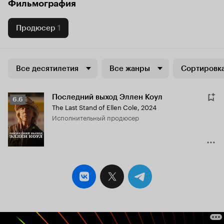
Фильмография
Продюсер
1
Все десятилетия
Все жанры
Сортировка
Последний выход Эллен Коул
Рейтинг
6.6
The Last Stand of Ellen Cole
,
2024
Кинопоиска
исполнительный продюсер
6.6