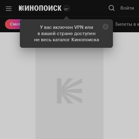
Войти
Онлайн-кинотеатр
Билеты в 
Смотреть кино
У вас включен VPN или
в вашей стране доступен
не весь каталог Кинопоиска