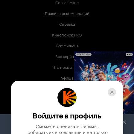
Соглашение
Правила рекомендаций
Справка
Кинопоиск PRO
Все фильмы
Все сериалы
РЕКЛАМА
Что посмотреть
Афиша
Музыка
Телепрограмма
Книги
Войдите в профиль
Служба поддержки
Сможете оценивать фильмы,

 собирать их в коллекции и не только