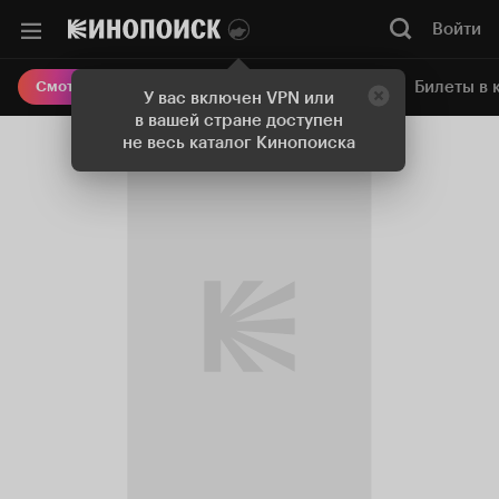
Войти
Онлайн-кинотеатр
Билеты в 
Смотреть кино
У вас включен VPN или
в вашей стране доступен
не весь каталог Кинопоиска