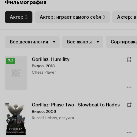
Фильмография
Актер
3
Актер: играет самого себя
3
Актер: в
Все десятилетия
Все жанры
Сортировка
Gorillaz: Humility
Рейтинг
7.2
Видео, 2018
Кинопоиска
Chess Player
7.2
Gorillaz: Phase Two - Slowboat to Hades
Видео, 2006
Russel Hobbs, озвучка