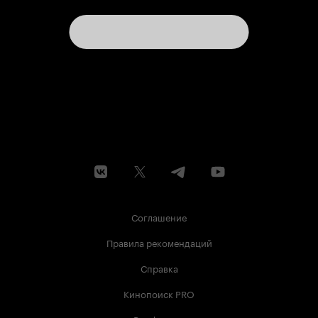
Соглашение
Правила рекомендаций
Справка
Кинопоиск PRO