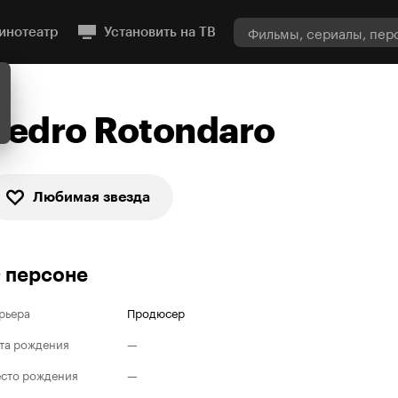
инотеатр
Установить на ТВ
Pedro Rotondaro
Любимая звезда
 персоне
рьера
Продюсер
та рождения
—
сто рождения
—