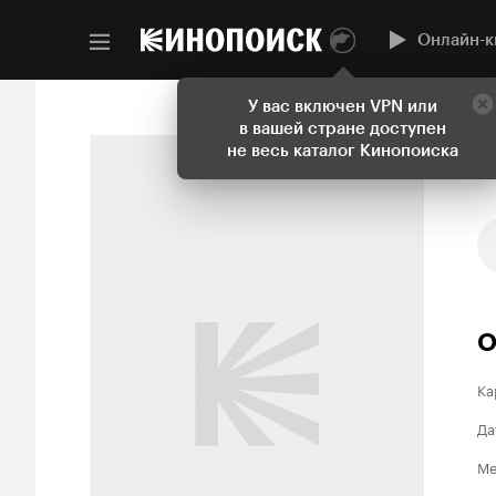
Онлайн-к
У вас включен VPN или
в вашей стране доступен
не весь каталог Кинопоиска
О
Ка
Да
Ме