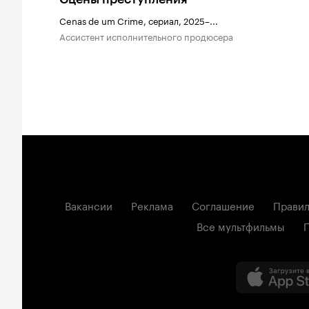
Cenas de um Crime, сериал, 2025–...
ассистент исполнительного продюсера
Вакансии
Реклама
Соглашение
Правил
Все мультфильмы