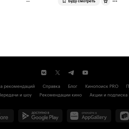
—
Буду смотреть
а рекомендаций
Справка
Блог
Кинопоиск PRO
П
Передачи и шоу
Рекомендации кино
Акции и подписка