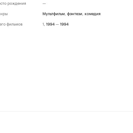
сто рождения
—
анры
мультфильм
,
фэнтези
,
комедия
его фильмов
1
,
1994
—
1994