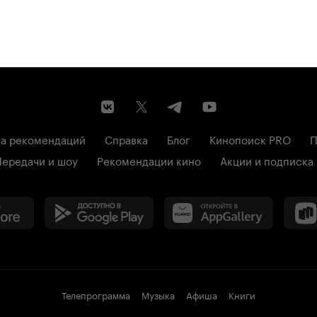
а рекомендаций
Справка
Блог
Кинопоиск PRO
П
Передачи и шоу
Рекомендации кино
Акции и подписка
Телепрограмма
Музыка
Афиша
Книги