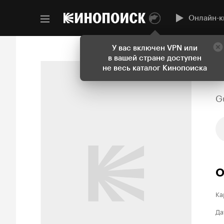
Онлайн-к
У вас включен VPN или
в вашей стране доступен
не весь каталог Кинопоиска
G
О
Ка
Да