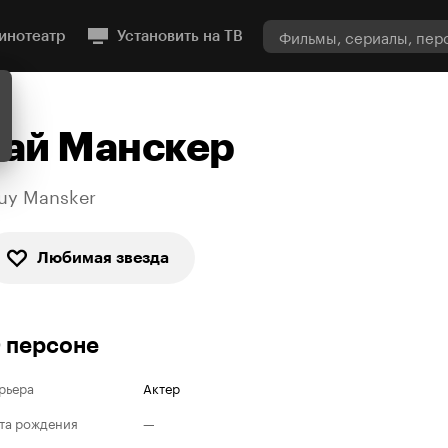
инотеатр
Установить на ТВ
Гай Манскер
uy Mansker
Любимая звезда
 персоне
рьера
Актер
та рождения
—