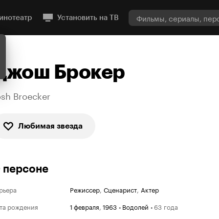
инотеатр
Установить на ТВ
Джош Брокер
osh Broecker
Любимая звезда
 персоне
рьера
Режиссер
,
Сценарист
,
Актер
та рождения
1 февраля
,
1963
•
Водолей
•
63 года