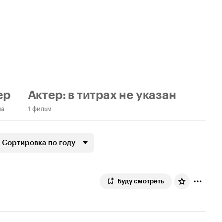
ер
Актер: в титрах не указан
ма
1 фильм
Сортировка по году
Буду смотреть