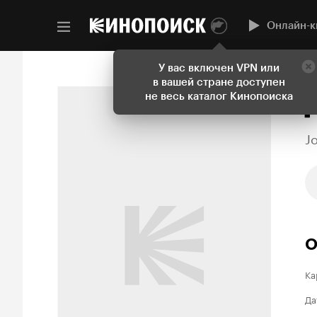
Онлайн-к
У вас включен VPN или
в вашей стране доступен
не весь каталог Кинопоиска
J
О
Ка
Да