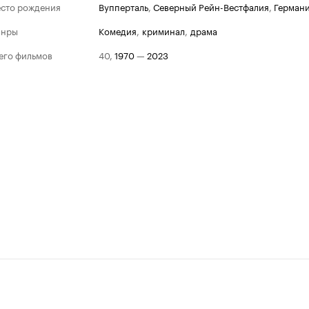
сто рождения
Вупперталь
,
Северный Рейн-Вестфалия
,
Герман
анры
комедия
,
криминал
,
драма
его фильмов
40
,
1970
—
2023