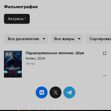
Фильмография
Актриса
1
Все десятилетия
Все жанры
Сортировка
Паранормальное явление. Шум
Рейтинг
6.2
Noijeu
,
2024
Кинопоиска
Ye-na
6.2