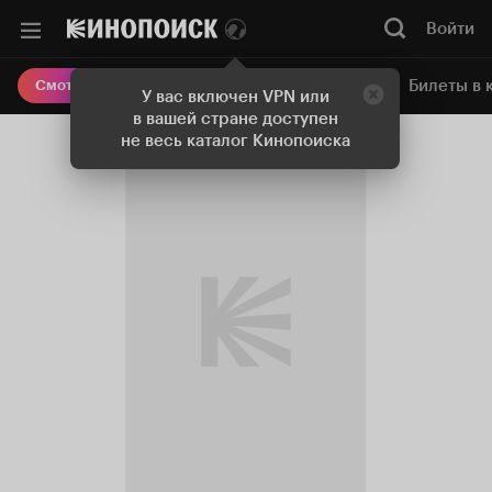
Войти
Онлайн-кинотеатр
Билеты в 
Смотреть кино
У вас включен VPN или
в вашей стране доступен
не весь каталог Кинопоиска