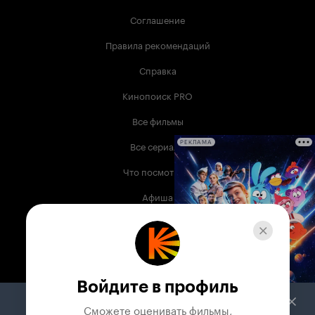
Соглашение
Правила рекомендаций
Справка
Кинопоиск PRO
Все фильмы
Все сериалы
РЕКЛАМА
Что посмотреть
Афиша
Музыка
Телепрограмма
Книги
Войдите в профиль
Служба поддержки
Сможете оценивать фильмы,
