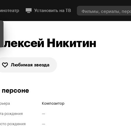
инотеатр
Установить на ТВ
Алексей Никитин
Любимая звезда
 персоне
рьера
Композитор
та рождения
—
сто рождения
—