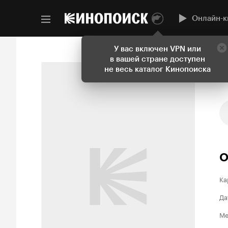
Онлайн-к
У вас включен VPN или
в вашей стране доступен
не весь каталог Кинопоиска
О
Ка
Да
Ме