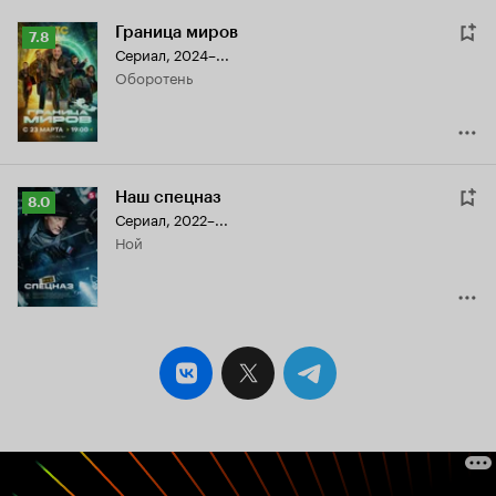
Граница миров
Рейтинг
7.8
Сериал, 2024–...
Кинопоиска
оборотень
7.8
Наш спецназ
Рейтинг
8.0
Сериал, 2022–...
Кинопоиска
Ной
8.0