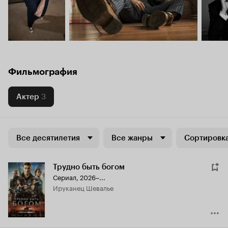
Фильмография
Актер
3
Все десятилетия
Все жанры
Сортировка
Трудно быть богом
Сериал, 2026–...
Ируканец Шевалье