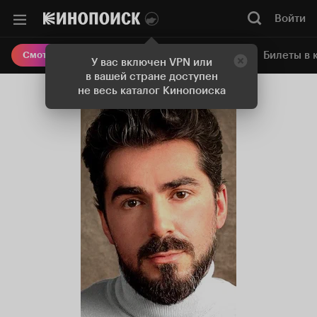
Войти
Онлайн-кинотеатр
Билеты в 
Смотреть кино
У вас включен VPN или
в вашей стране доступен
не весь каталог Кинопоиска