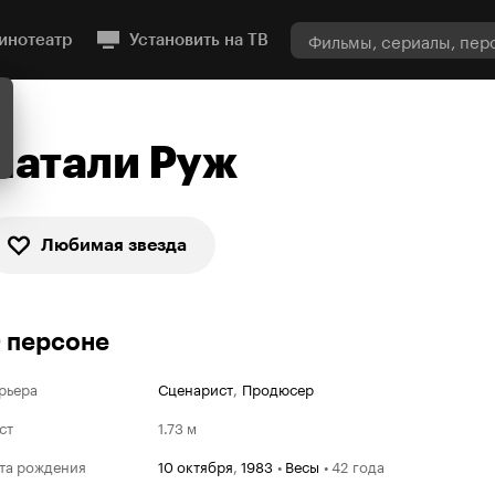
инотеатр
Установить на ТВ
Натали Руж
Любимая звезда
 персоне
рьера
Сценарист
,
Продюсер
ст
1.73 м
та рождения
10 октября
,
1983
•
Весы
•
42 года