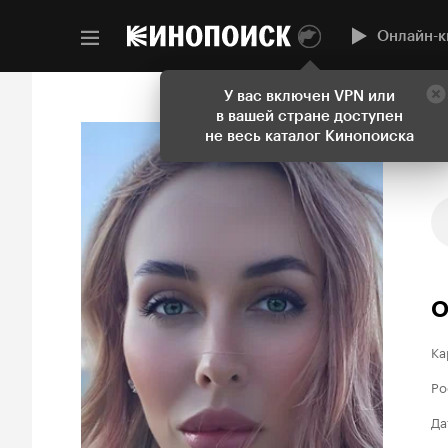
Онлайн-к
У вас включен VPN или
в вашей стране доступен
не весь каталог Кинопоиска
О
Ка
Ро
Да