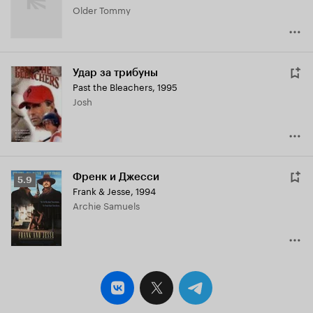
Older Tommy
Удар за трибуны
Past the Bleachers
,
1995
Josh
Френк и Джесси
Рейтинг
5.9
Frank & Jesse
,
1994
Кинопоиска
Archie Samuels
5.9