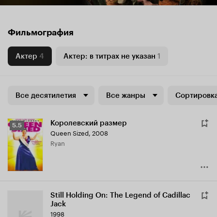
Фильмография
Актер
4
Актер: в титрах не указан
1
Все десятилетия
Все жанры
Сортировка
Королевский размер
Рейтинг
5.5
Queen Sized
,
2008
Кинопоиска
Ryan
5.5
Still Holding On: The Legend of Cadillac
Jack
1998