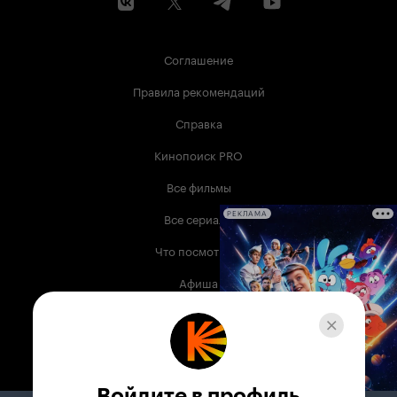
Соглашение
Правила рекомендаций
Справка
Кинопоиск PRO
Все фильмы
Все сериалы
РЕКЛАМА
Что посмотреть
Афиша
Музыка
Телепрограмма
Книги
Войдите в профиль