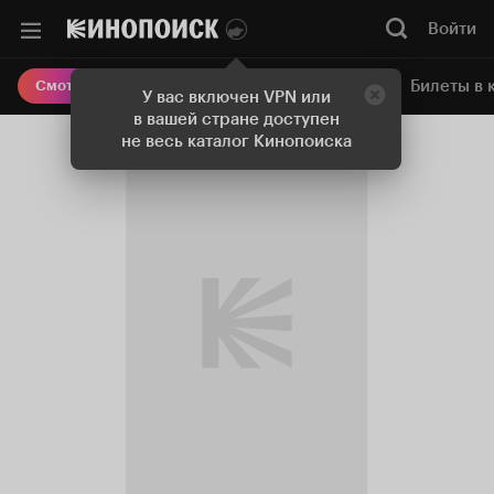
Войти
Онлайн-кинотеатр
Билеты в 
Смотреть кино
У вас включен VPN или
в вашей стране доступен
не весь каталог Кинопоиска