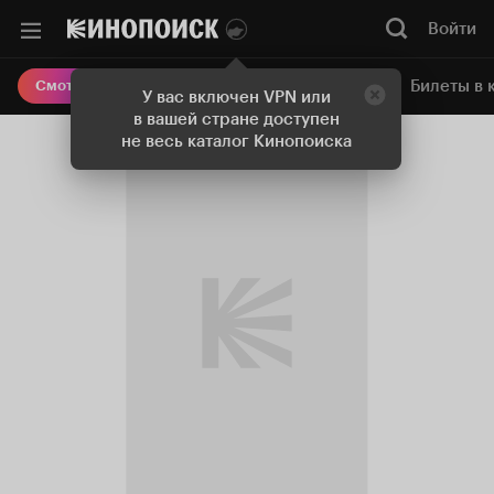
Войти
Онлайн-кинотеатр
Билеты в 
Смотреть кино
У вас включен VPN или
в вашей стране доступен
не весь каталог Кинопоиска