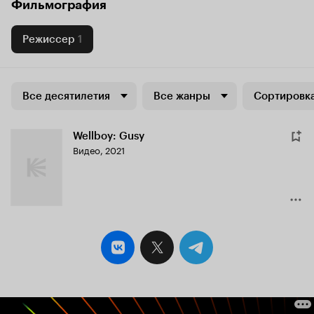
Фильмография
Режиссер
1
Все десятилетия
Все жанры
Сортировка
Wellboy: Gusy
Видео, 2021