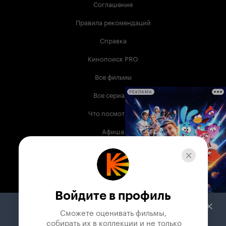
Соглашение
Правила рекомендаций
Справка
Кинопоиск PRO
Все фильмы
Все сериалы
РЕКЛАМА
Что посмотреть
Афиша
Музыка
Телепрограмма
Книги
Войдите в профиль
Служба поддержки
Сможете оценивать фильмы,

 собирать их в коллекции и не только