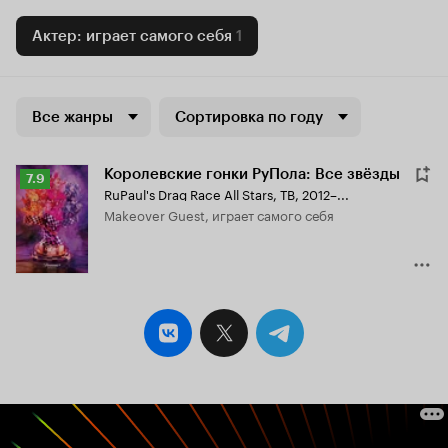
Актер: играет самого себя
1
Все жанры
Сортировка по году
Королевские гонки РуПола: Все звёзды
Рейтинг
7.9
RuPaul's Drag Race All Stars
,
ТВ, 2012–...
Кинопоиска
Makeover Guest, играет самого себя
7.9