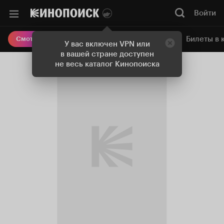
Войти
Онлайн-кинотеатр
Билеты в 
Смотреть кино
У вас включен VPN или
в вашей стране доступен
не весь каталог Кинопоиска