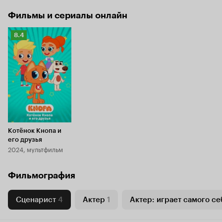
Фильмы и сериалы онлайн
Рейтинг
8.4
Кинопоиска
8.4
Котёнок Кнопа и
его друзья
2024, мультфильм
Фильмография
Сценарист
4
Актер
1
Актер: играет самого се