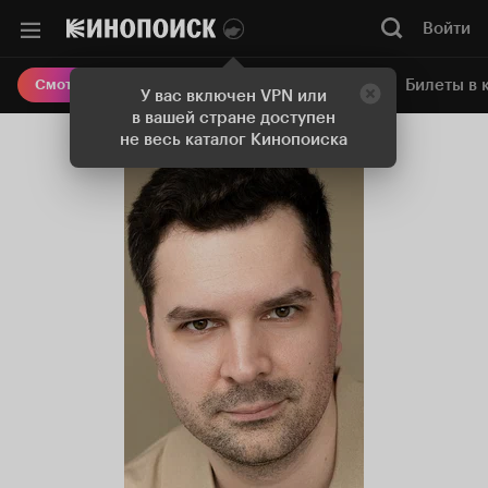
Войти
Онлайн-кинотеатр
Билеты в 
Смотреть кино
У вас включен VPN или
в вашей стране доступен
не весь каталог Кинопоиска