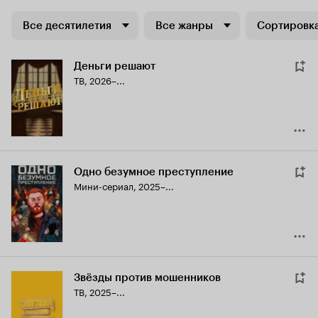
Все десятилетия
Все жанры
Сортировка
Деньги решают
ТВ, 2026–...
Одно безумное преступление
Мини-сериал, 2025–...
Звёзды против мошенников
ТВ, 2025–...