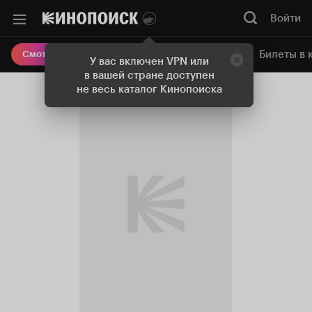
Войти
Онлайн-кинотеатр
Билеты в 
Смотреть кино
У вас включен VPN или
в вашей стране доступен
не весь каталог Кинопоиска