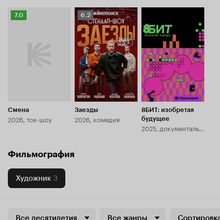
Рейтинг
Рейтинг
7.0
6.2
Кинопоиска
Кинопоиска
7.0
6.2
Смена
Заезды
8БИТ: изобретая
2026, ток-шоу
2026, комедия
будущее
2025, документальный
Фильмография
Художник
3
Все десятилетия
Все жанры
Сортировка