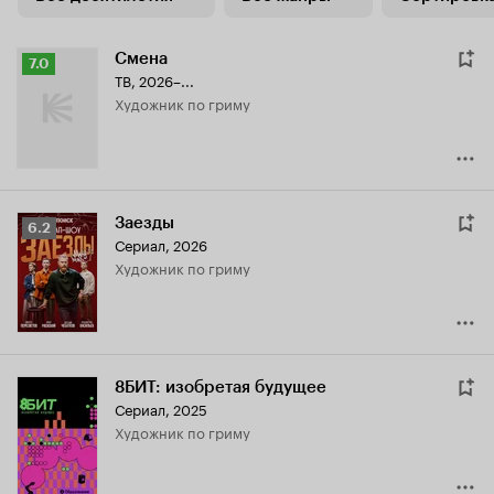
Смена
Рейтинг
7.0
ТВ, 2026–...
Кинопоиска
Художник по гриму
7.0
Заезды
Рейтинг
6.2
Сериал, 2026
Кинопоиска
Художник по гриму
6.2
8БИТ: изобретая будущее
Сериал, 2025
Художник по гриму