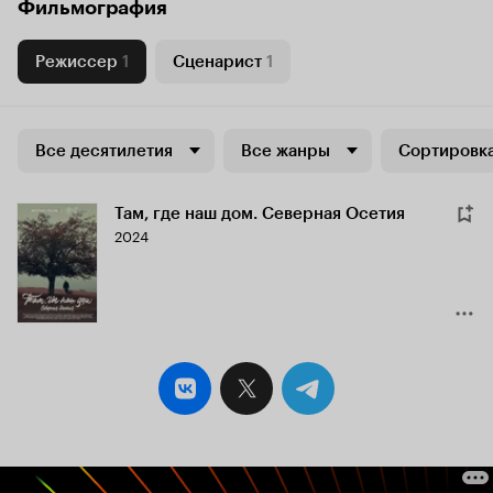
Фильмография
Режиссер
1
Сценарист
1
Все десятилетия
Все жанры
Сортировка
Там, где наш дом. Северная Осетия
2024