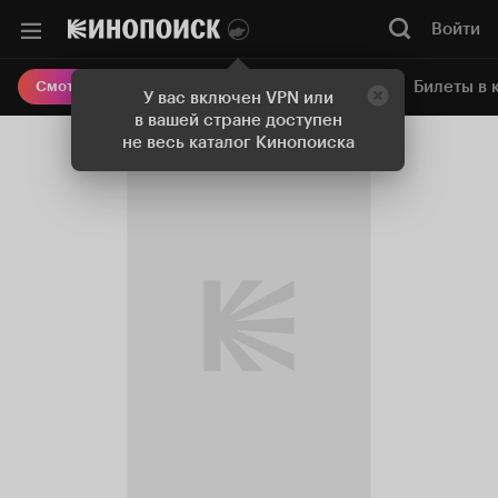
Войти
Онлайн-кинотеатр
Билеты в 
Смотреть кино
У вас включен VPN или
в вашей стране доступен
не весь каталог Кинопоиска