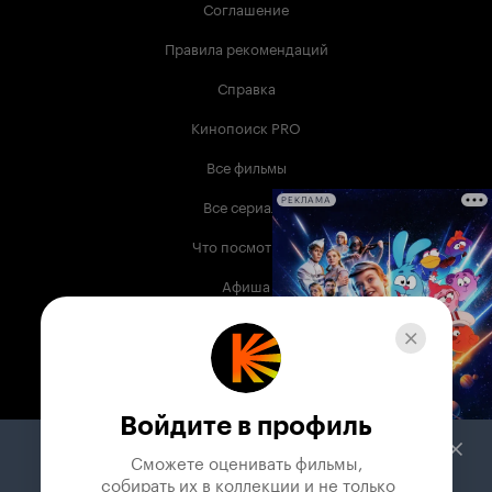
Соглашение
Правила рекомендаций
Справка
Кинопоиск PRO
Все фильмы
Все сериалы
РЕКЛАМА
Что посмотреть
Афиша
Музыка
Телепрограмма
Книги
Войдите в профиль
Служба поддержки
Сможете оценивать фильмы,

 собирать их в коллекции и не только