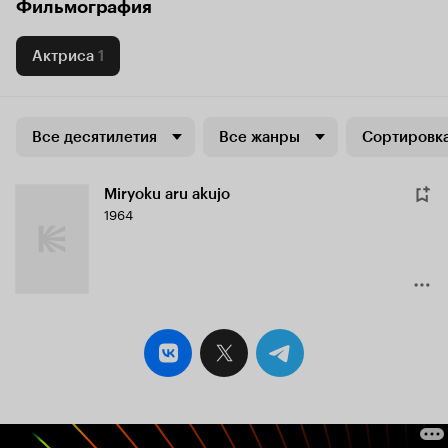
Фильмография
Актриса
1
Все десятилетия
Все жанры
Сортировка
Miryoku aru akujo
1964