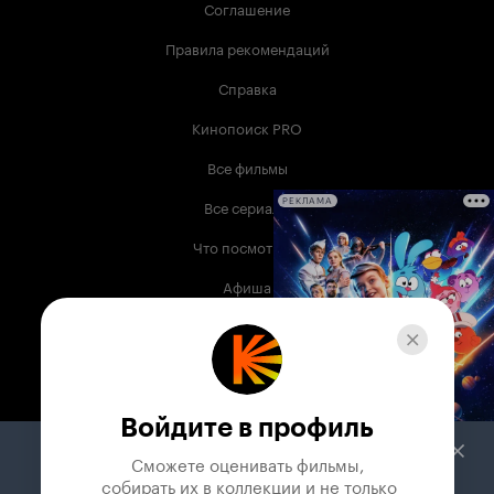
Соглашение
Правила рекомендаций
Справка
Кинопоиск PRO
Все фильмы
Все сериалы
РЕКЛАМА
Что посмотреть
Афиша
Музыка
Телепрограмма
Книги
Войдите в профиль
Служба поддержки
Сможете оценивать фильмы,

 собирать их в коллекции и не только