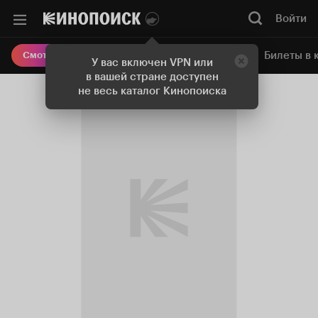
Войти
Онлайн-кинотеатр
Билеты в 
Смотреть кино
У вас включен VPN или
в вашей стране доступен
не весь каталог Кинопоиска