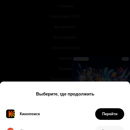
Справка
Кинопоиск PRO
Все фильмы
Все сериалы
Что посмотреть
Афиша
РЕКЛАМА
Музыка
Телепрограмма
Книги
Служба поддержки
© 2003 —
2026
,
Кинопоиск
18
+
Проект компании