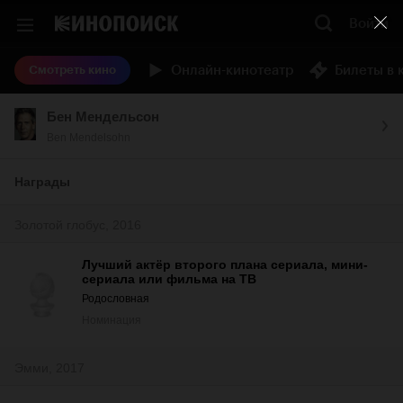
Войти
Онлайн-кинотеатр
Билеты в 
Смотреть кино
Бен Мендельсон
Ben Mendelsohn
Награды
Золотой глобус, 2016
Лучший актёр второго плана сериала, мини-
сериала или фильма на ТВ
Родословная
Номинация
Эмми, 2017