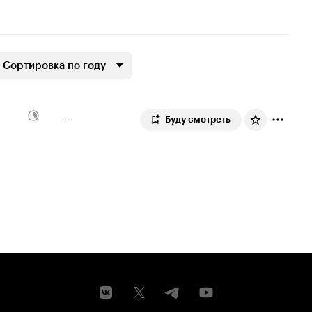
Сортировка по году
—
Буду смотреть