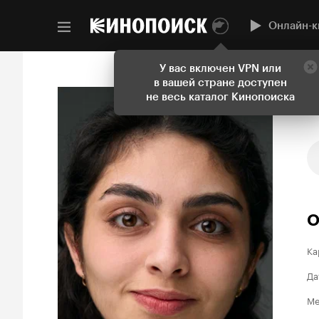
Онлайн-к
У вас включен VPN или
в вашей стране доступен
не весь каталог Кинопоиска
О
Ка
Да
Ме