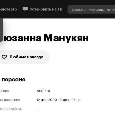
инотеатр
Установить на ТВ
Сюзанна Манукян
Любимая звезда
 персоне
рьера
Актриса
та рождения
12 мая
,
2000
•
Телец
•
26 лет
сто рождения
—