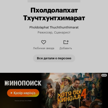
Пхолдолапхат
Тхучтхунтхимарат
Pholdolaphat Thuchthunthimarat
Режиссер, Сценарист
Любимая звезда
Добавить
Все детали о персоне