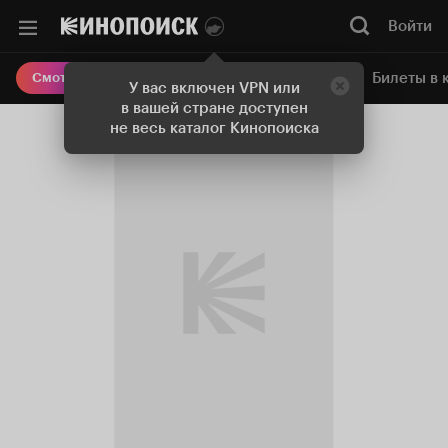
Войти
Онлайн-кинотеатр
Билеты в 
Смотреть кино
У вас включен VPN или
в вашей стране доступен
не весь каталог Кинопоиска