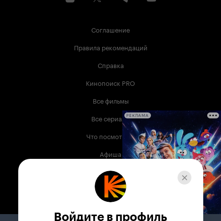
Соглашение
Правила рекомендаций
Справка
Кинопоиск PRO
Все фильмы
Все сериалы
РЕКЛАМА
Что посмотреть
Афиша
Музыка
Телепрограмма
Книги
Войдите в профиль