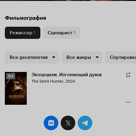
Фильмография
Режиссер
1
Сценарист
1
Все десятилетия
Все жанры
Сортировка
Экзорцизм. Изгоняющий духов
Рейтинг
5.1
The Spirit Hunter
,
2024
Кинопоиска
5.1