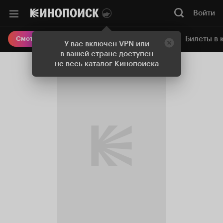
Войти
Онлайн-кинотеатр
Билеты в 
Смотреть кино
У вас включен VPN или
в вашей стране доступен
не весь каталог Кинопоиска