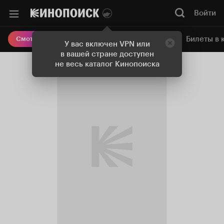
Войти
Онлайн-кинотеатр
Билеты в 
Смотреть кино
У вас включен VPN или
в вашей стране доступен
не весь каталог Кинопоиска