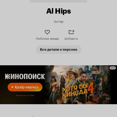
Al Hips
Актер
Любимая звезда
Добавить
Все детали о персоне