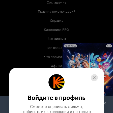
Соглашение
Правила рекомендаций
Справка
Кинопоиск PRO
Все фильмы
Все сериалы
РЕКЛАМА
Что посмотреть
Афиша
Музыка
Телепрограмма
Книги
Войдите в профиль
Служба поддержки
Сможете оценивать фильмы,

 собирать их в коллекции и не только