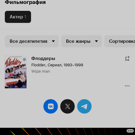
Фильмография
Актер
1
Все десятилетия
Все жанры
Сортировка
Флоддеры
Flodder
,
Сериал, 1993–1999
Wijze man