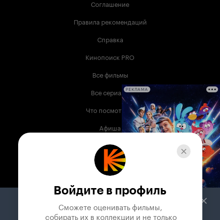
Соглашение
Правила рекомендаций
Справка
Кинопоиск PRO
Все фильмы
Все сериалы
РЕКЛАМА
Что посмотреть
Афиша
Музыка
Телепрограмма
Книги
Войдите в профиль
Служба поддержки
Сможете оценивать фильмы,

 собирать их в коллекции и не только