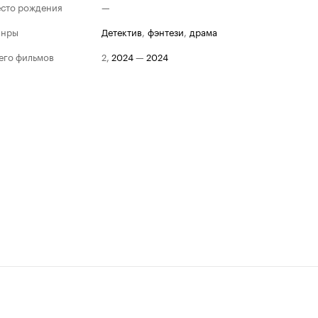
сто рождения
—
анры
детектив
,
фэнтези
,
драма
его фильмов
2
,
2024
—
2024