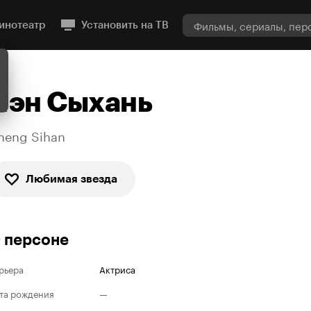
инотеатр
Установить на ТВ
Чэн Сыхань
heng Sihan
Любимая звезда
 персоне
рьера
Актриса
та рождения
—