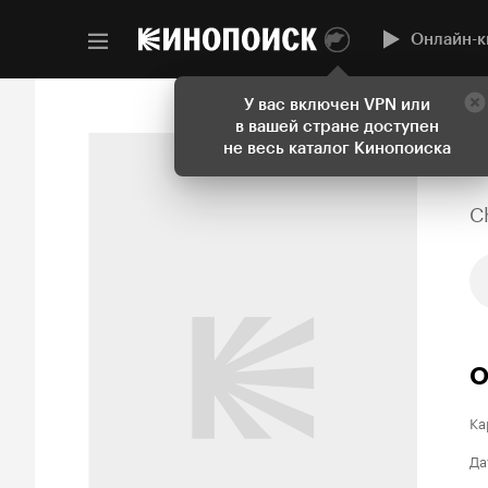
Онлайн-к
У вас включен VPN или
в вашей стране доступен
не весь каталог Кинопоиска
C
О
Ка
Да