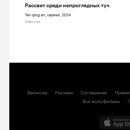
Рассвет среди непроглядных туч
Tan qing an, сериал, 2024
Xiao Luo
Вакансии
Реклама
Соглашение
Правил
Все мультфильмы