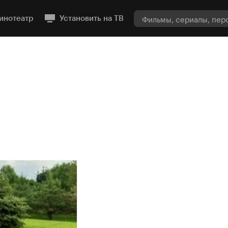
инотеатр
Установить на ТВ