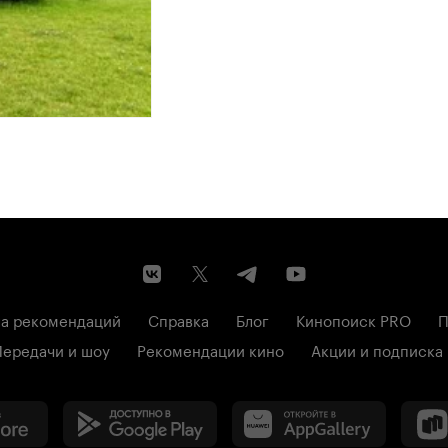
а рекомендаций
Справка
Блог
Кинопоиск PRO
П
Передачи и шоу
Рекомендации кино
Акции и подписка