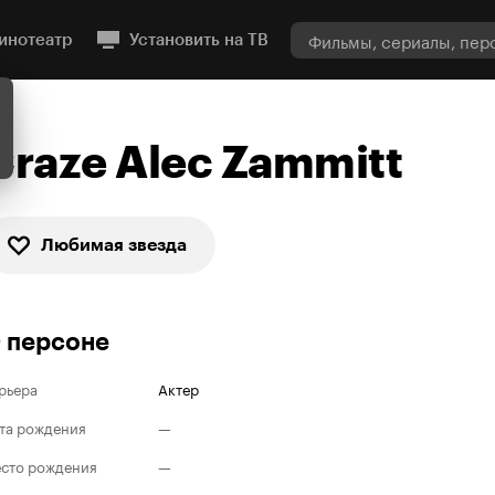
инотеатр
Установить на ТВ
Craze Alec Zammitt
Любимая звезда
 персоне
рьера
Актер
та рождения
—
сто рождения
—