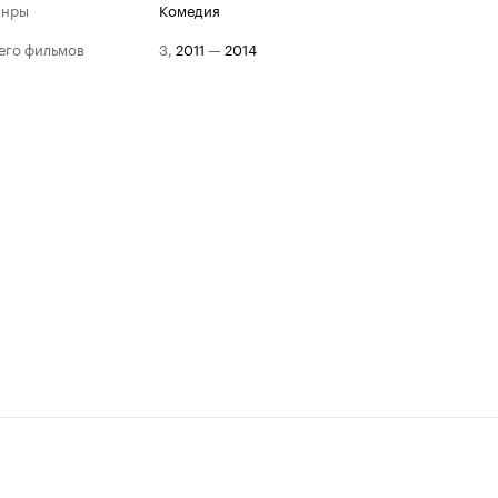
анры
комедия
его фильмов
3
,
2011
—
2014