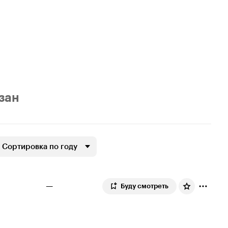
азан
Сортировка по году
—
Буду смотреть