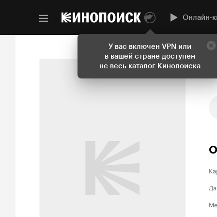
Онлайн-к
У вас включен VPN или
в вашей стране доступен
не весь каталог Кинопоиска
О
Ка
Да
Ме