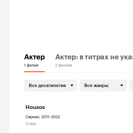
Актер
Актер: в титрах не ук
1 фильм
2 фильма
Все десятилетия
Все жанры
Housos
Сериал, 2011–2022
Craze