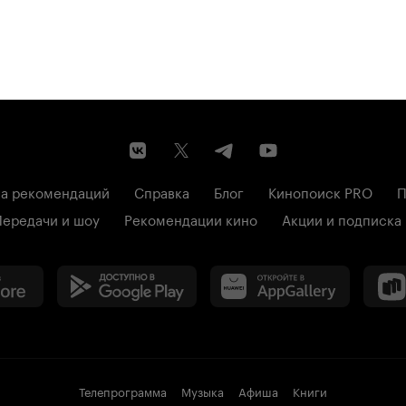
а рекомендаций
Справка
Блог
Кинопоиск PRO
П
Передачи и шоу
Рекомендации кино
Акции и подписка
Телепрограмма
Музыка
Афиша
Книги