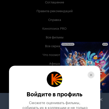
Соглашение
Правила рекомендаций
Справка
Кинопоиск PRO
Все фильмы
Все сериалы
РЕКЛАМА
Что посмотреть
Афиша
Музыка
Телепрограмма
Книги
Войдите в профиль
Служба поддержки
Сможете оценивать фильмы,

 собирать их в коллекции и не только