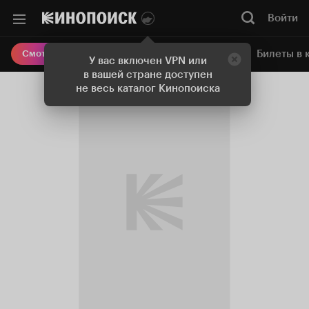
Войти
Онлайн-кинотеатр
Билеты в 
Смотреть кино
У вас включен VPN или
в вашей стране доступен
не весь каталог Кинопоиска