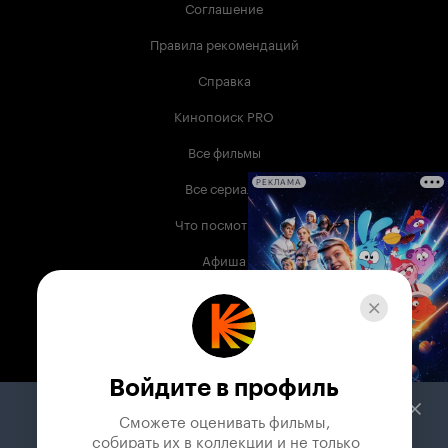
Соглашение
Правила рекомендаций
Справка
Кинопоиск PRO
Все фильмы
Все сериалы
РЕКЛАМА
Что посмотреть
Афиша
Музыка
Телепрограмма
Книги
Войдите в профиль
Служба поддержки
Сможете оценивать фильмы,

 собирать их в коллекции и не только