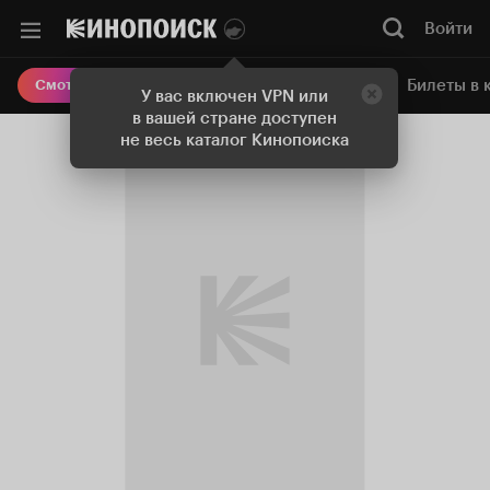
Войти
Онлайн-кинотеатр
Билеты в 
Смотреть кино
У вас включен VPN или
в вашей стране доступен
не весь каталог Кинопоиска