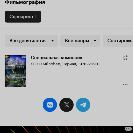
Фильмография
Сценарист
1
Все десятилетия
Все жанры
Сортировка
Специальная комиссия
SOKO München
,
Сериал, 1978–2020