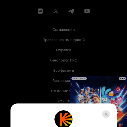
Соглашение
Правила рекомендаций
Справка
Кинопоиск PRO
Все фильмы
Все сериалы
РЕКЛАМА
Что посмотреть
Афиша
Музыка
Телепрограмма