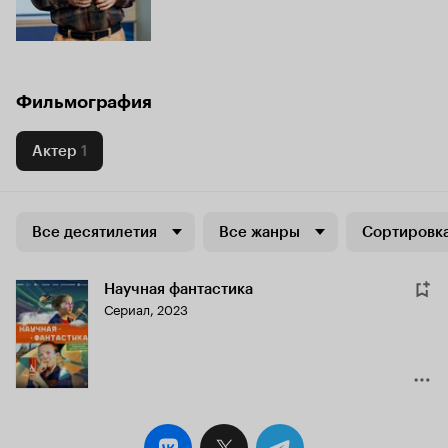
Фильмография
Актер
1
Все десятилетия
Все жанры
Сортировка
Научная фантастика
Сериал, 2023