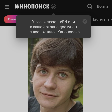
Войти
Онлайн-кинотеатр
Билеты в 
Смотреть кино
У вас включен VPN или
в вашей стране доступен
не весь каталог Кинопоиска